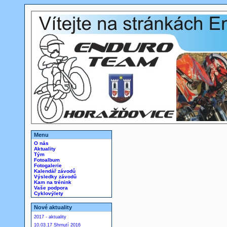
Menu
O nás
Aktuality
Tým
Fotoalbum
Fotogalerie
Kalendář závodů
Výsledky závodů
Kam na trénink
Vaše podpora
Cyklovýlety
Nové aktuality
2017 - aktuality
10.03.17 Shrnutí 2016