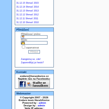
31.12.15 Shrnutí 2015
31.12.14 Shrnutí 2014
31.12.13 Shrnutí 2013
31.12.12 Shrnutí 2012
31.12.11 Shrnutí 2011
31.12.10 Shrnutí 2010
Přihlášení
Přihlašovací jméno:
Heslo:
zapamatovat
Zaregistruj se, zde!
Zapomněl(a) jsi heslo?
Kontakt
enduro@horazdovice.cz
Najdete nás na Facebooku:
Webmaster
© Copyright 2007 - 2026
Enduro team Horažďovice
Powered by :
admin
Design by :
admin
Vaše IP adresa :