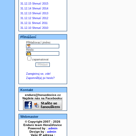
31.12.15 Shrnutí 2015
31.12.14 Shrnutí 2014
31.12.13 Shrnutí 2013
31.12.12 Shrnutí 2012
31.12.11 Shrnutí 2011
31.12.10 Shrnutí 2010
Přihlášení
Přihlašovací jméno:
Heslo:
zapamatovat
Zaregistruj se, zde!
Zapomněl(a) jsi heslo?
Kontakt
enduro@horazdovice.cz
Najdete nás na Facebooku:
Webmaster
© Copyright 2007 - 2026
Enduro team Horažďovice
Powered by :
admin
Design by :
admin
Vaše IP adresa :