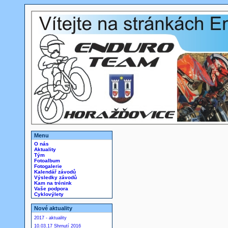
Menu
O nás
Aktuality
Tým
Fotoalbum
Fotogalerie
Kalendář závodů
Výsledky závodů
Kam na trénink
Vaše podpora
Cyklovýlety
Nové aktuality
2017 - aktuality
10.03.17 Shrnutí 2016