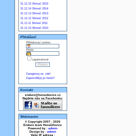
31.12.15 Shrnutí 2015
31.12.14 Shrnutí 2014
31.12.13 Shrnutí 2013
31.12.12 Shrnutí 2012
31.12.11 Shrnutí 2011
31.12.10 Shrnutí 2010
Přihlášení
Přihlašovací jméno:
Heslo:
zapamatovat
Zaregistruj se, zde!
Zapomněl(a) jsi heslo?
Kontakt
enduro@horazdovice.cz
Najdete nás na Facebooku:
Webmaster
© Copyright 2007 - 2026
Enduro team Horažďovice
Powered by :
admin
Design by :
admin
Vaše IP adresa :