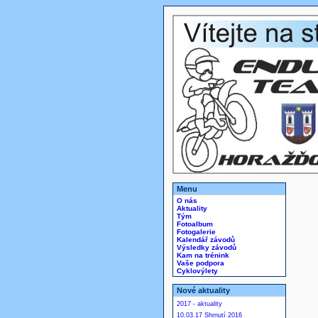
Menu
O nás
Aktuality
Tým
Fotoalbum
Fotogalerie
Kalendář závodů
Výsledky závodů
Kam na trénink
Vaše podpora
Cyklovýlety
Nové aktuality
2017 - aktuality
10.03.17 Shrnutí 2016