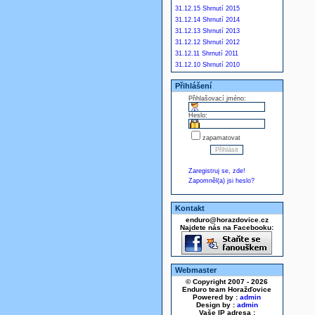
31.12.15 Shrnutí 2015
31.12.14 Shrnutí 2014
31.12.13 Shrnutí 2013
31.12.12 Shrnutí 2012
31.12.11 Shrnutí 2011
31.12.10 Shrnutí 2010
Přihlášení
Přihlašovací jméno:
Heslo:
zapamatovat
Zaregistruj se, zde!
Zapomněl(a) jsi heslo?
Kontakt
enduro@horazdovice.cz
Najdete nás na Facebooku:
Webmaster
© Copyright 2007 - 2026
Enduro team Horažďovice
Powered by :
admin
Design by :
admin
Vaše IP adresa :