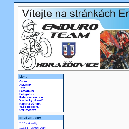
Menu
O nás
Aktuality
Tým
Fotoalbum
Fotogalerie
Kalendář závodů
Výsledky závodů
Kam na trénink
Vaše podpora
Cyklovýlety
Nové aktuality
2017 - aktuality
10.03.17 Shrnutí 2016