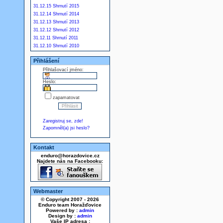
31.12.15 Shrnutí 2015
31.12.14 Shrnutí 2014
31.12.13 Shrnutí 2013
31.12.12 Shrnutí 2012
31.12.11 Shrnutí 2011
31.12.10 Shrnutí 2010
Přihlášení
Přihlašovací jméno:
Heslo:
zapamatovat
Zaregistruj se, zde!
Zapomněl(a) jsi heslo?
Kontakt
enduro@horazdovice.cz
Najdete nás na Facebooku:
Webmaster
© Copyright 2007 - 2026
Enduro team Horažďovice
Powered by :
admin
Design by :
admin
Vaše IP adresa :