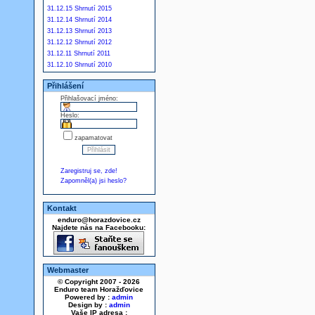
31.12.15 Shrnutí 2015
31.12.14 Shrnutí 2014
31.12.13 Shrnutí 2013
31.12.12 Shrnutí 2012
31.12.11 Shrnutí 2011
31.12.10 Shrnutí 2010
Přihlášení
Přihlašovací jméno:
Heslo:
zapamatovat
Zaregistruj se, zde!
Zapomněl(a) jsi heslo?
Kontakt
enduro@horazdovice.cz
Najdete nás na Facebooku:
Webmaster
© Copyright 2007 - 2026
Enduro team Horažďovice
Powered by :
admin
Design by :
admin
Vaše IP adresa :