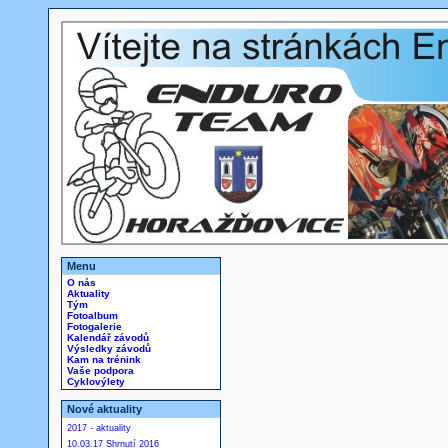
Menu
O nás
Aktuality
Tým
Fotoalbum
Fotogalerie
Kalendář závodů
Výsledky závodů
Kam na trénink
Vaše podpora
Cyklovýlety
Nové aktuality
2017 - aktuality
10.03.17 Shrnutí 2016