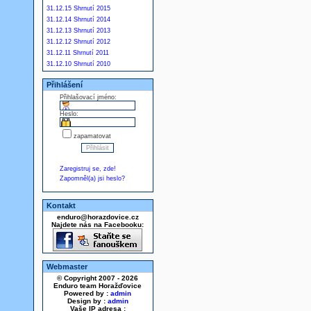
31.12.15 Shrnutí 2015
31.12.14 Shrnutí 2014
31.12.13 Shrnutí 2013
31.12.12 Shrnutí 2012
31.12.11 Shrnutí 2011
31.12.10 Shrnutí 2010
Přihlášení
Přihlašovací jméno:
Heslo:
zapamatovat
Zaregistruj se, zde!
Zapomněl(a) jsi heslo?
Kontakt
enduro@horazdovice.cz
Najdete nás na Facebooku:
Webmaster
© Copyright 2007 - 2026
Enduro team Horažďovice
Powered by :
admin
Design by :
admin
Vaše IP adresa :