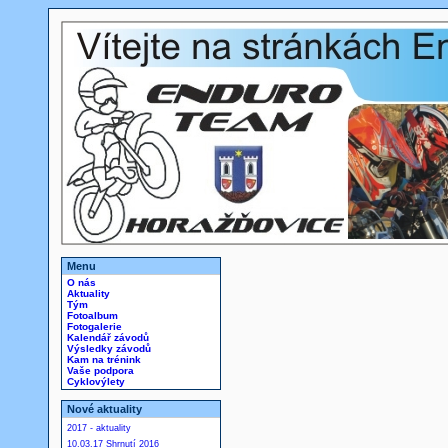
Menu
O nás
Aktuality
Tým
Fotoalbum
Fotogalerie
Kalendář závodů
Výsledky závodů
Kam na trénink
Vaše podpora
Cyklovýlety
Nové aktuality
2017 - aktuality
10.03.17 Shrnutí 2016