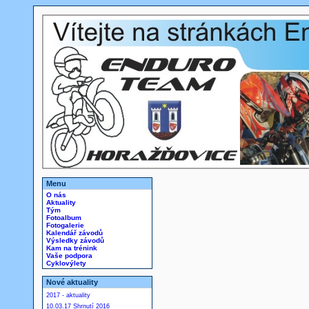
Menu
O nás
Aktuality
Tým
Fotoalbum
Fotogalerie
Kalendář závodů
Výsledky závodů
Kam na trénink
Vaše podpora
Cyklovýlety
Nové aktuality
2017 - aktuality
10.03.17 Shrnutí 2016