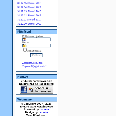
31.12.15 Shrnutí 2015
31.12.14 Shrnutí 2014
31.12.13 Shrnutí 2013
31.12.12 Shrnutí 2012
31.12.11 Shrnutí 2011
31.12.10 Shrnutí 2010
Přihlášení
Přihlašovací jméno:
Heslo:
zapamatovat
Zaregistruj se, zde!
Zapomněl(a) jsi heslo?
Kontakt
enduro@horazdovice.cz
Najdete nás na Facebooku:
Webmaster
© Copyright 2007 - 2026
Enduro team Horažďovice
Powered by :
admin
Design by :
admin
Vaše IP adresa :