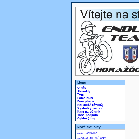
Menu
O nás
Aktuality
Tým
Fotoalbum
Fotogalerie
Kalendář závodů
Výsledky závodů
Kam na trénink
Vaše podpora
Cyklovýlety
Nové aktuality
2017 - aktuality
10.03.17 Shrnutí 2016