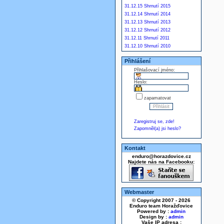
31.12.15 Shrnutí 2015
31.12.14 Shrnutí 2014
31.12.13 Shrnutí 2013
31.12.12 Shrnutí 2012
31.12.11 Shrnutí 2011
31.12.10 Shrnutí 2010
Přihlášení
Přihlašovací jméno:
Heslo:
zapamatovat
Zaregistruj se, zde!
Zapomněl(a) jsi heslo?
Kontakt
enduro@horazdovice.cz
Najdete nás na Facebooku:
Webmaster
© Copyright 2007 - 2026
Enduro team Horažďovice
Powered by :
admin
Design by :
admin
Vaše IP adresa :