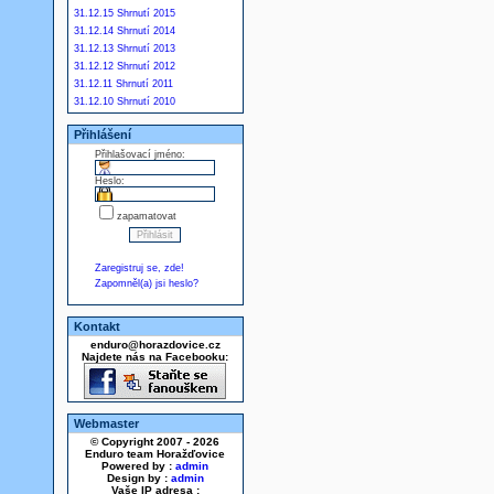
31.12.15 Shrnutí 2015
31.12.14 Shrnutí 2014
31.12.13 Shrnutí 2013
31.12.12 Shrnutí 2012
31.12.11 Shrnutí 2011
31.12.10 Shrnutí 2010
Přihlášení
Přihlašovací jméno:
Heslo:
zapamatovat
Zaregistruj se, zde!
Zapomněl(a) jsi heslo?
Kontakt
enduro@horazdovice.cz
Najdete nás na Facebooku:
Webmaster
© Copyright 2007 - 2026
Enduro team Horažďovice
Powered by :
admin
Design by :
admin
Vaše IP adresa :