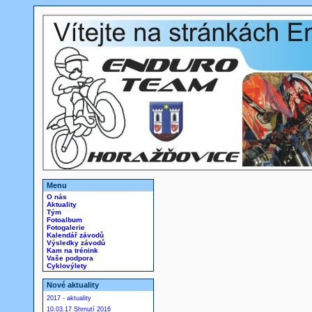
Menu
O nás
Aktuality
Tým
Fotoalbum
Fotogalerie
Kalendář závodů
Výsledky závodů
Kam na trénink
Vaše podpora
Cyklovýlety
Nové aktuality
2017 - aktuality
10.03.17 Shrnutí 2016