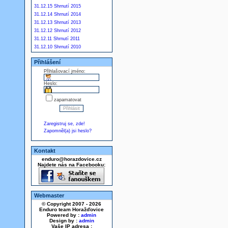
31.12.15 Shrnutí 2015
31.12.14 Shrnutí 2014
31.12.13 Shrnutí 2013
31.12.12 Shrnutí 2012
31.12.11 Shrnutí 2011
31.12.10 Shrnutí 2010
Přihlášení
Přihlašovací jméno:
Heslo:
zapamatovat
Zaregistruj se, zde!
Zapomněl(a) jsi heslo?
Kontakt
enduro@horazdovice.cz
Najdete nás na Facebooku:
Webmaster
© Copyright 2007 - 2026
Enduro team Horažďovice
Powered by :
admin
Design by :
admin
Vaše IP adresa :