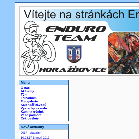
Menu
O nás
Aktuality
Tým
Fotoalbum
Fotogalerie
Kalendář závodů
Výsledky závodů
Kam na trénink
Vaše podpora
Cyklovýlety
Nové aktuality
2017 - aktuality
10.03.17 Shrnutí 2016