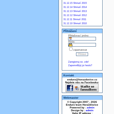
31.12.15 Shrnutí 2015
31.12.14 Shrnutí 2014
31.12.13 Shrnutí 2013
31.12.12 Shrnutí 2012
31.12.11 Shrnutí 2011
31.12.10 Shrnutí 2010
Přihlášení
Přihlašovací jméno:
Heslo:
zapamatovat
Zaregistruj se, zde!
Zapomněl(a) jsi heslo?
Kontakt
enduro@horazdovice.cz
Najdete nás na Facebooku:
Webmaster
© Copyright 2007 - 2026
Enduro team Horažďovice
Powered by :
admin
Design by :
admin
Vaše IP adresa :