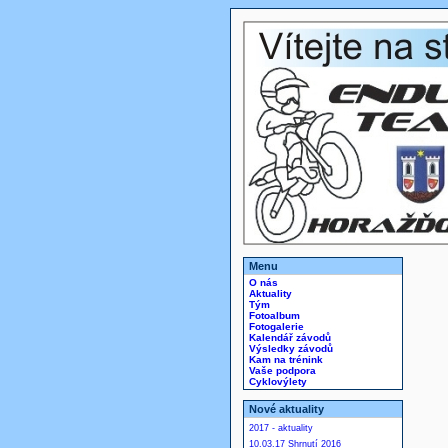
Menu
O nás
Aktuality
Tým
Fotoalbum
Fotogalerie
Kalendář závodů
Výsledky závodů
Kam na trénink
Vaše podpora
Cyklovýlety
Nové aktuality
2017 - aktuality
10.03.17 Shrnutí 2016