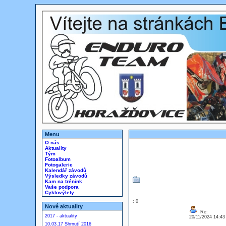
Menu
O nás
Aktuality
Tým
Fotoalbum
Fotogalerie
Kalendář závodů
Výsledky závodů
Kam na trénink
Vaše podpora
Cyklovýlety
: 0
Nové aktuality
Re:
2017 - aktuality
20/11/2024 14:4
10.03.17 Shrnutí 2016