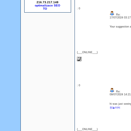
216.73.217.148
optimalizace SEO
: 0
Re:
17/07/2024 03:1
Your suggestion 
{___ONLINE___}
: 0
Re:
09/07/2024 14:2
hi was just seein
전놀이터
{___ONLINE___}