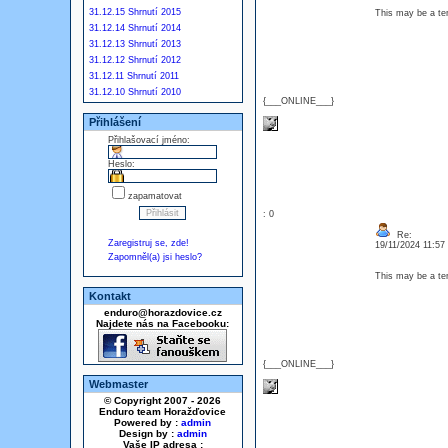
31.12.15 Shrnutí 2015
This may be a ter
31.12.14 Shrnutí 2014
31.12.13 Shrnutí 2013
31.12.12 Shrnutí 2012
31.12.11 Shrnutí 2011
31.12.10 Shrnutí 2010
{___ONLINE___}
Přihlášení
Přihlašovací jméno:
Heslo:
zapamatovat
: 0
Re:
Zaregistruj se, zde!
19/11/2024 11:5
Zapomněl(a) jsi heslo?
This may be a ter
Kontakt
enduro@horazdovice.cz
Najdete nás na Facebooku:
{___ONLINE___}
Webmaster
© Copyright 2007 - 2026
Enduro team Horažďovice
Powered by :
admin
Design by :
admin
Vaše IP adresa :