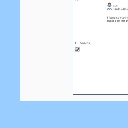
: 0
Re:
09/07/2024 12:4
I found so many i
guess I am not t
{___ONLINE___}