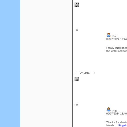
: 0
Re:
09/07/2024 13:4
I really impresse
the writer and wi
{___ONLINE___}
: 0
Re:
09/07/2024 13:4
Thanks for sharing
friends.
Kingst