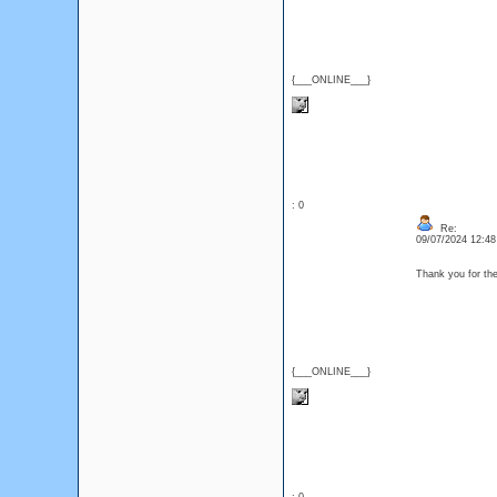
{___ONLINE___}
: 0
Re:
09/07/2024 12:4
Thank you for th
{___ONLINE___}