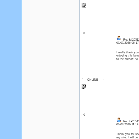
: 0
Re: &#20511
07/07/2026 06:1
I really thank you
enjoying this bea
to the author! Al
{___ONLINE___}
: 0
Re: &#20511
06/07/2026 11:1
Thank you for sha
my site. I will b