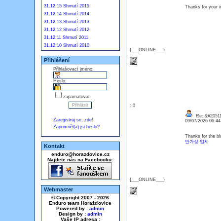
31.12.15 Shrnutí 2015
Thanks for your i
31.12.14 Shrnutí 2014
31.12.13 Shrnutí 2013
31.12.12 Shrnutí 2012
31.12.11 Shrnutí 2011
31.12.10 Shrnutí 2010
{___ONLINE___}
Přihlášení
Přihlašovací jméno:
Heslo:
zapamatovat
: 0
Re: &#20511
Zaregistruj se, zde!
09/07/2026 06:4
Zapomněl(a) jsi heslo?
Thanks for the bl
반가상 업체
Kontakt
enduro@horazdovice.cz
Najdete nás na Facebooku:
{___ONLINE___}
Webmaster
© Copyright 2007 - 2026
Enduro team Horažďovice
Powered by :
admin
Design by :
admin
Vaše IP adresa :