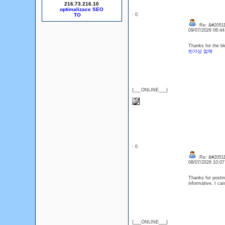
216.73.216.10
optimalizace SEO
: 0
Re: &#20511
09/07/2026 06:4
Thanks for the bl
반가상 업체
{___ONLINE___}
: 0
Re: &#20511
08/07/2026 10:0
Thanks for posting
informative. I ca
{___ONLINE___}