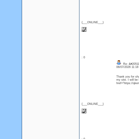
{___ONLINE___}
: 0
Re: &#20511
06/07/2026 11:1
Thank you for sha
my site. I will b
href="https://qk
{___ONLINE___}