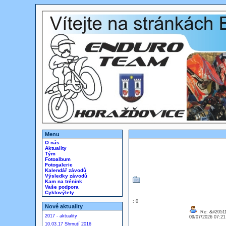
Menu
O nás
Aktuality
Tým
Fotoalbum
Fotogalerie
Kalendář závodů
Výsledky závodů
Kam na trénink
Vaše podpora
Cyklovýlety
: 0
Nové aktuality
Re: &#20511
2017 - aktuality
09/07/2026 07:2
10.03.17 Shrnutí 2016