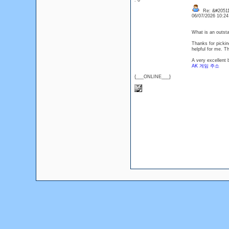
: 0
Re: &#20511
06/07/2026 10:2
What is an outsta
Thanks for picking
helpful for me. 
A very excellent 
AK 게임 주소
{___ONLINE___}