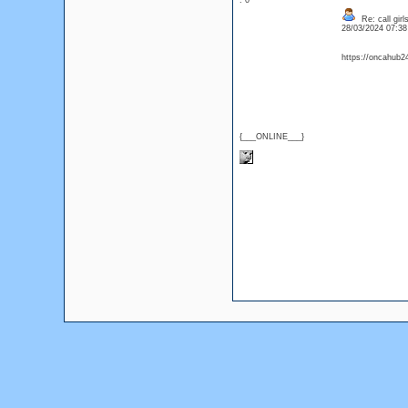
: 0
Re: call girl
28/03/2024 07:3
https://oncahub2
{___ONLINE___}