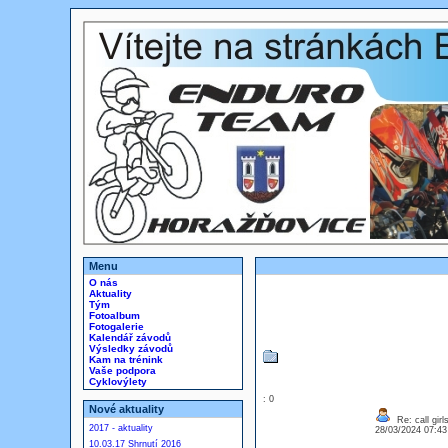
Menu
O nás
Aktuality
Tým
Fotoalbum
Fotogalerie
Kalendář závodů
Výsledky závodů
Kam na trénink
Vaše podpora
Cyklovýlety
: 0
Nové aktuality
Re: call girl
2017 - aktuality
28/03/2024 07:4
10.03.17 Shrnutí 2016