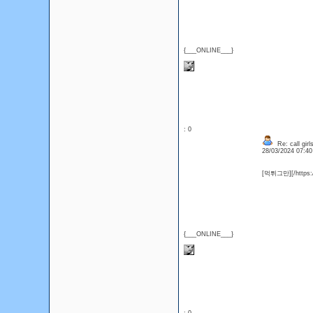
{___ONLINE___}
: 0
Re: call girl
28/03/2024 07:4
[먹튀그만][/https:
{___ONLINE___}