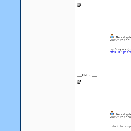
: 0
Re: call girl
28/03/2024 07:4
https://mt-gm.com[yvi
https://mt-gm.co
{___ONLINE___}
: 0
Re: call girl
28/03/2024 07:4
<a href="https:/