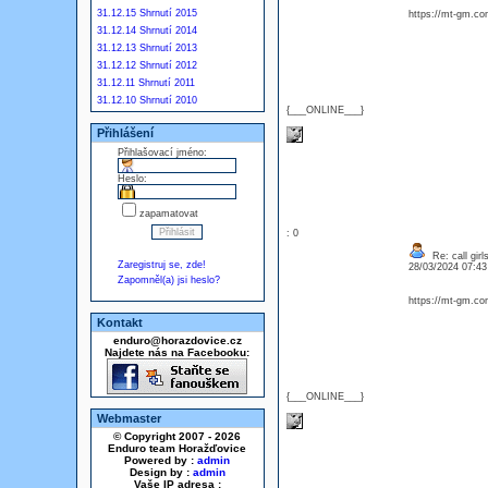
31.12.15 Shrnutí 2015
https://mt-gm.co
31.12.14 Shrnutí 2014
31.12.13 Shrnutí 2013
31.12.12 Shrnutí 2012
31.12.11 Shrnutí 2011
31.12.10 Shrnutí 2010
{___ONLINE___}
Přihlášení
Přihlašovací jméno:
Heslo:
zapamatovat
: 0
Re: call girl
Zaregistruj se, zde!
28/03/2024 07:4
Zapomněl(a) jsi heslo?
https://mt-gm.co
Kontakt
enduro@horazdovice.cz
Najdete nás na Facebooku:
{___ONLINE___}
Webmaster
© Copyright 2007 - 2026
Enduro team Horažďovice
Powered by :
admin
Design by :
admin
Vaše IP adresa :