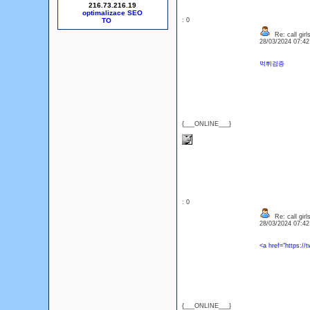
216.73.216.19
optimalizace SEO
: 0
Re: call girl
28/03/2024 07:4
먹튀검증
{___ONLINE___}
: 0
Re: call girl
28/03/2024 07:4
<a href="https:
{___ONLINE___}