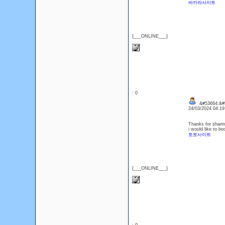
바카라사이트
{___ONLINE___}
: 0
&#53664;&#5
24/03/2024 04:1
Thanks for sharing
i would like to b
토토사이트
{___ONLINE___}