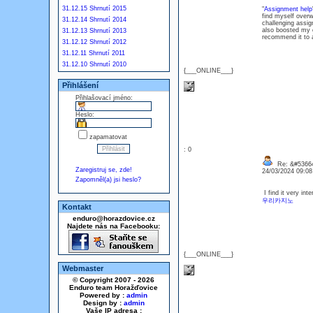
31.12.15 Shrnutí 2015
"
Assignment help
find myself overw
31.12.14 Shrnutí 2014
challenging assi
also boosted my c
31.12.13 Shrnutí 2013
recommend it to a
31.12.12 Shrnutí 2012
31.12.11 Shrnutí 2011
31.12.10 Shrnutí 2010
{___ONLINE___}
Přihlášení
Přihlašovací jméno:
Heslo:
zapamatovat
: 0
Re: &#53664
Zaregistruj se, zde!
24/03/2024 09:0
Zapomněl(a) jsi heslo?
I find it very int
우리카지노
Kontakt
enduro@horazdovice.cz
Najdete nás na Facebooku:
{___ONLINE___}
Webmaster
© Copyright 2007 - 2026
Enduro team Horažďovice
Powered by :
admin
Design by :
admin
Vaše IP adresa :