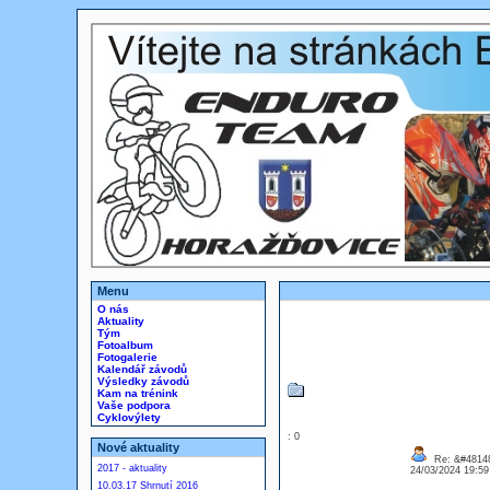
Menu
O nás
Aktuality
Tým
Fotoalbum
Fotogalerie
Kalendář závodů
Výsledky závodů
Kam na trénink
Vaše podpora
Cyklovýlety
: 0
Nové aktuality
Re: &#48148
2017 - aktuality
24/03/2024 19:5
10.03.17 Shrnutí 2016