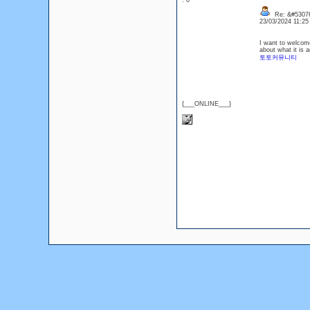
: 0
Re: &#53076
23/03/2024 11:2
I want to welcome
about what it is
토토커뮤니티
{___ONLINE___}