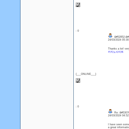
: 0
&#52852;&#5
24/03/2024 05:3
Thanks a lot! ver
카지노사이트
{___ONLINE___}
: 0
Re: &#53076
24/03/2024 04:5
I have seen some 
a great informati