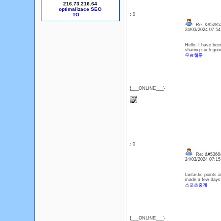
216.73.216.64
optimalizace SEO
: 0
Re: &#52852
24/03/2024 07:5
Hello, I have bee
sharing such good
무료웹툰
{___ONLINE___}
: 0
Re: &#53664
24/03/2024 07:1
fantastic points 
made a few days 
스포츠중계
{___ONLINE___}