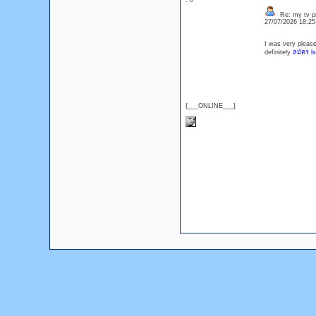
: 0
Re: my tv p
27/07/2026 18:2
I was very pleased
definitely
สมัคร l
{___ONLINE___}