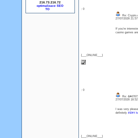
216.73.216.72
optimalizace SEO
: 0
Re: Crypto.c
27/07/2026 21:5
If you’re interest
casino games are 
{___ONLINE___}
: 0
Re: &#47673
27/07/2026 18:5
I was very pleased
definitely
สมัคร l
{___ONLINE___}