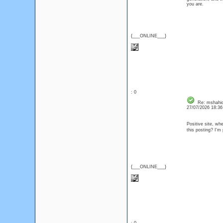
you are.
{___ONLINE___}
: 0
Re: mshahi
27/07/2026 18:3
Positive site, wh
this posting? I'm 
{___ONLINE___}