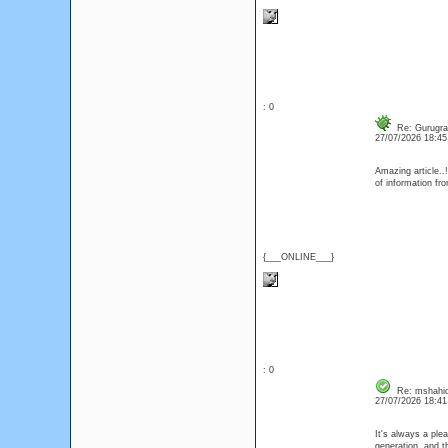
: 0
Re: Gurugra
27/07/2026 18:4
Amazing article.
of information fr
{___ONLINE___}
: 0
Re: mshahi
27/07/2026 18:4
It's always a ple
generation, and t