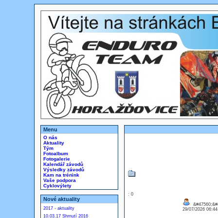
Menu
O nás
Aktuality
Tým
Fotoalbum
Fotogalerie
Kalendář závodů
Výsledky závodů
Kam na trénink
Vaše podpora
Cyklovýlety
: 0
Nové aktuality
&#47560;&#4
2017 - aktuality
29/07/2026 06:4
10.03.17 Shrnutí 2016