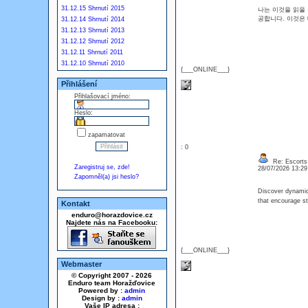
31.12.15 Shrnutí 2015
나는 이것을 읽을 
공합니다. 이것은 
31.12.14 Shrnutí 2014
31.12.13 Shrnutí 2013
31.12.12 Shrnutí 2012
31.12.11 Shrnutí 2011
31.12.10 Shrnutí 2010
{___ONLINE___}
Přihlášení
Přihlašovací jméno:
Heslo:
zapamatovat
: 0
Re: Escorts 
Zaregistruj se, zde!
28/07/2026 13:2
Zapomněl(a) jsi heslo?
Discover dynami
that encourage s
Kontakt
enduro@horazdovice.cz
Najdete nás na Facebooku:
{___ONLINE___}
Webmaster
© Copyright 2007 - 2026
Enduro team Horažďovice
Powered by :
admin
Design by :
admin
Vaše IP adresa :