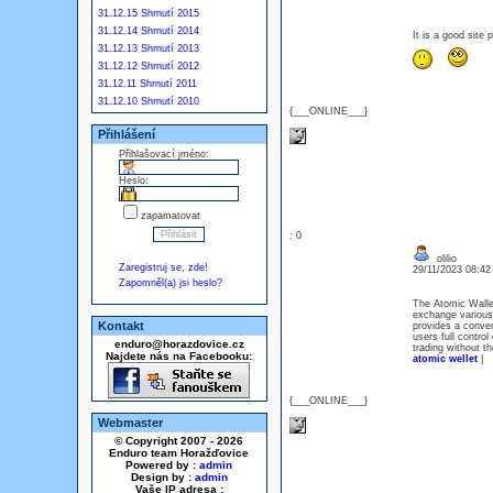
31.12.15 Shrnutí 2015
31.12.14 Shrnutí 2014
It is a good si
31.12.13 Shrnutí 2013
31.12.12 Shrnutí 2012
31.12.11 Shrnutí 2011
31.12.10 Shrnutí 2010
{___ONLINE___}
Přihlášení
Přihlašovací jméno:
Heslo:
zapamatovat
: 0
olilio
Zaregistruj se, zde!
29/11/2023 08:4
Zapomněl(a) jsi heslo?
The Atomic Wallet
exchange various d
Kontakt
provides a conven
users full control
enduro@horazdovice.cz
trading without th
Najdete nás na Facebooku:
atomic wellet
|
{___ONLINE___}
Webmaster
© Copyright 2007 - 2026
Enduro team Horažďovice
Powered by :
admin
Design by :
admin
Vaše IP adresa :