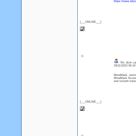
https://www.bits
{___ONLINE___}
: 0
Re: dicik call
29/11/2023 06:1
MetaMask, users 
MetaMask focuses 
and smooth trans
{___ONLINE___}