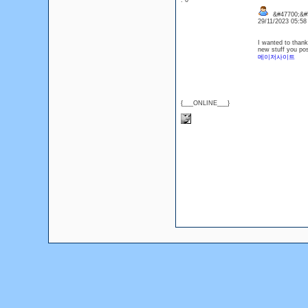
: 0
&#47700;&#5
29/11/2023 05:5
I wanted to thank 
new stuff you po
메이저사이트
{___ONLINE___}