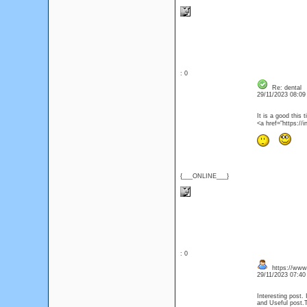
: 0
Re: dental
29/11/2023 08:0
It is a good this
<a href="https:
{___ONLINE___}
: 0
https://www.
29/11/2023 07:4
Interesting post. 
and Useful post.