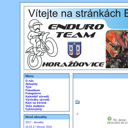
Menu
O nás
Aktuality
Tým
Fotoalbum
Fotogalerie
Kalendář závodů
Výsledky závodů
Kam na trénink
Vaše podpora
Cyklovýlety
: 0
Nové aktuality
Re: dental
2017 - aktuality
29/11/2023 09:1
10.03.17 Shrnutí 2016