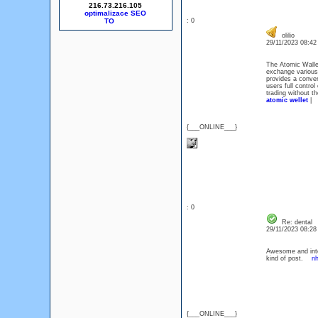
216.73.216.105
optimalizace SEO
: 0
olilio
29/11/2023 08:4
The Atomic Wallet
exchange various d
provides a conven
users full control
trading without th
atomic wellet
|
{___ONLINE___}
: 0
Re: dental
29/11/2023 08:2
Awesome and inter
kind of post.
nh
{___ONLINE___}