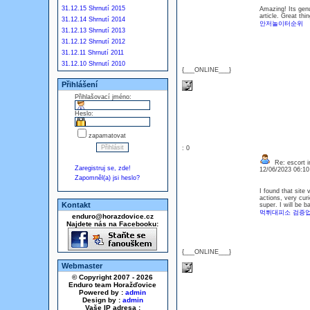
31.12.15 Shrnutí 2015
Amazing! Its gen
article. Great th
31.12.14 Shrnutí 2014
안저놀이터순위
31.12.13 Shrnutí 2013
31.12.12 Shrnutí 2012
31.12.11 Shrnutí 2011
31.12.10 Shrnutí 2010
{___ONLINE___}
Přihlášení
Přihlašovací jméno:
Heslo:
zapamatovat
: 0
Re: escort i
Zaregistruj se, zde!
12/06/2023 06:1
Zapomněl(a) jsi heslo?
I found that site 
actions, very cur
Kontakt
super. I will be b
먹튀대피소 검증
enduro@horazdovice.cz
Najdete nás na Facebooku:
{___ONLINE___}
Webmaster
© Copyright 2007 - 2026
Enduro team Horažďovice
Powered by :
admin
Design by :
admin
Vaše IP adresa :