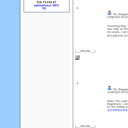
216.73.216.67
optimalizace SEO
: 0
Re: Bangalor
12/06/2023 06:1
Interesting blog 
was really an int
the review, I am
뱅크검증커뮤니티<
{___ONLINE___}
: 0
Re: Bangalor
12/06/2023 05:5
Wow! This could b
Magnificent. I am 
for this weblog to
승인전화없는토토
{___ONLINE___}