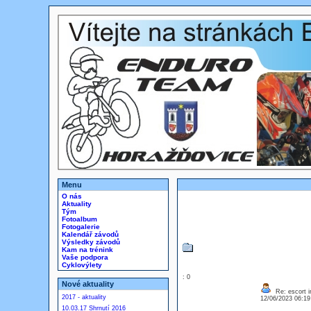
Menu
O nás
Aktuality
Tým
Fotoalbum
Fotogalerie
Kalendář závodů
Výsledky závodů
Kam na trénink
Vaše podpora
Cyklovýlety
: 0
Nové aktuality
Re: escort i
2017 - aktuality
12/06/2023 06:1
10.03.17 Shrnutí 2016