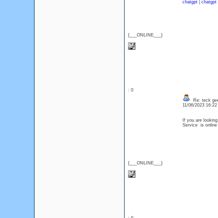
chatgpt
|
chatgpt
{___ONLINE___}
: 0
Re: teck ge
11/06/2023 16:2
If you are lookin
Service is onlin
{___ONLINE___}