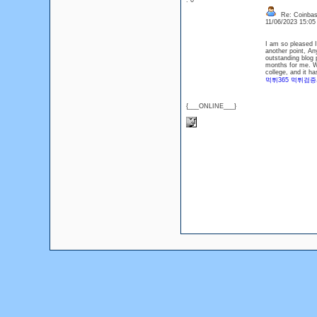
: 0
Re: Coinbase
11/06/2023 15:0
I am so pleased I 
another point, Any
outstanding blog p
months for me. Wel
college, and it h
먹튀365 먹튀검
{___ONLINE___}