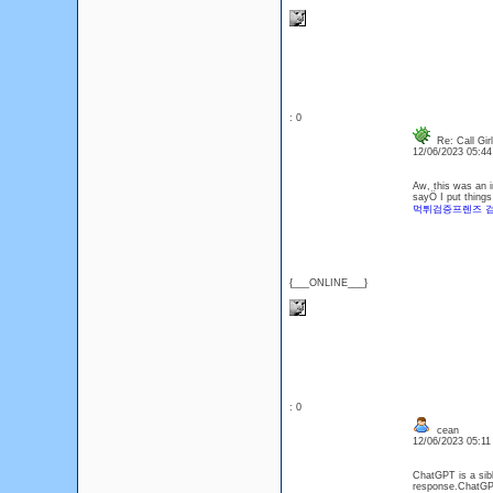
: 0
Re: Call Gir
12/06/2023 05:4
Aw, this was an i
sayÖ I put things
먹튀검증프렌즈 
{___ONLINE___}
: 0
cean
12/06/2023 05:1
ChatGPT is a sibl
response.ChatGPT 