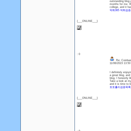
outstanding blog p
months for me. Wel
college, and it h
먹튀365 먹튀검
{___ONLINE___}
: 0
Re: Coinbase
11/06/2023 13:5
I definitely enjoy
a great blog, and
blog, I honestly l
Take a look at my
and it is time to 
토토홀리검증목록
{___ONLINE___}