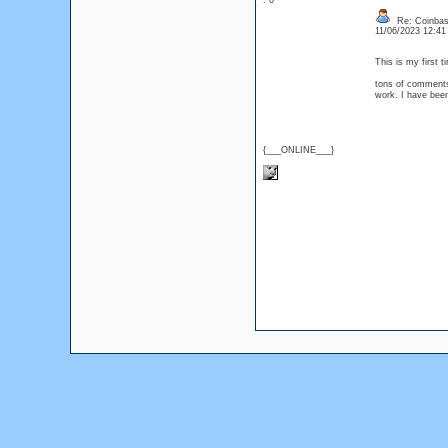
: 0
Re: Coinbase
11/06/2023 12:4
This is my first t
tons of comments 
work. I have bee
{___ONLINE___}