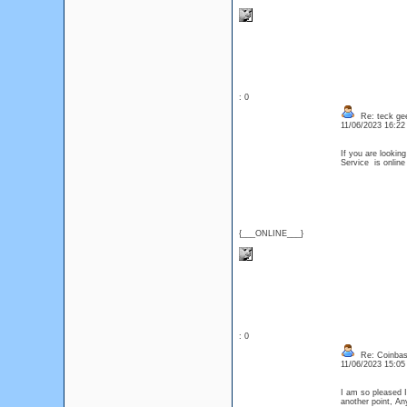
: 0
Re: teck ge
11/06/2023 16:2
If you are lookin
Service is onlin
{___ONLINE___}
: 0
Re: Coinbase
11/06/2023 15:0
I am so pleased I 
another point, Any