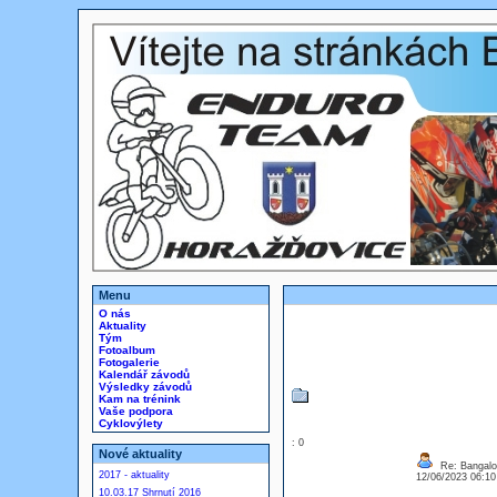
Menu
O nás
Aktuality
Tým
Fotoalbum
Fotogalerie
Kalendář závodů
Výsledky závodů
Kam na trénink
Vaše podpora
Cyklovýlety
: 0
Nové aktuality
Re: Bangalor
2017 - aktuality
12/06/2023 06:1
10.03.17 Shrnutí 2016