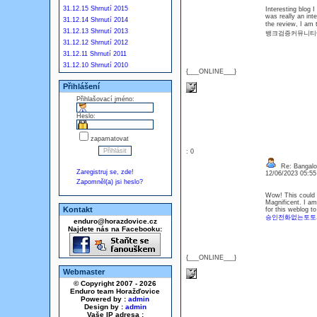
31.12.15 Shrnutí 2015
Interesting blog 
was really an int
31.12.14 Shrnutí 2014
the review, I am
31.12.13 Shrnutí 2013
뱅크검증커뮤니티<
31.12.12 Shrnutí 2012
31.12.11 Shrnutí 2011
31.12.10 Shrnutí 2010
{___ONLINE___}
Přihlášení
Přihlašovací jméno:
Heslo:
zapamatovat
: 0
Re: Bangalor
Zaregistruj se, zde!
12/06/2023 05:5
Zapomněl(a) jsi heslo?
Wow! This could b
Magnificent. I am 
Kontakt
for this weblog to
승인전화없는토토
enduro@horazdovice.cz
Najdete nás na Facebooku:
{___ONLINE___}
Webmaster
© Copyright 2007 - 2026
Enduro team Horažďovice
Powered by :
admin
Design by :
admin
Vaše IP adresa :