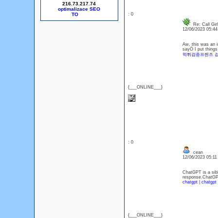
216.73.217.74
optimalizace SEO
: 0
Re: Call Gir
12/06/2023 05:4
Aw, this was an i
sayÖ I put things
먹튀검증프렌즈 
{___ONLINE___}
: 0
cean
12/06/2023 05:1
ChatGPT is a sibl
response.ChatGPT 
chatgpt
|
chatgpt
{___ONLINE___}