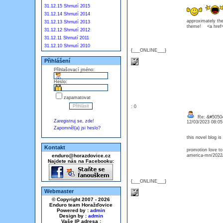
31.12.15 Shrnutí 2015
31.12.14 Shrnutí 2014
approximately the
31.12.13 Shrnutí 2013
theme! <a href=
31.12.12 Shrnutí 2012
31.12.11 Shrnutí 2011
31.12.10 Shrnutí 2010
{___ONLINE___}
Přihlášení
Přihlašovací jméno:
Heslo:
zapamatovat
: 0
Re: &#50504
Zaregistruj se, zde!
12/03/2023 08:0
Zapomněl(a) jsi heslo?
this novel blog i
Kontakt
promotion love to
enduro@horazdovice.cz
america-mn/2022
Najdete nás na Facebooku:
{___ONLINE___}
Webmaster
© Copyright 2007 - 2026
Enduro team Horažďovice
Powered by :
admin
Design by :
admin
Vaše IP adresa :