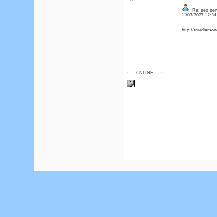
: 0
Re: seo ser
11/03/2023 12:3
http://truediamon
{___ONLINE___}