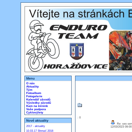
Menu
O nás
Aktuality
Tým
Fotoalbum
Fotogalerie
Kalendář závodů
Výsledky závodů
Kam na trénink
Vaše podpora
Cyklovýlety
: 0
Nové aktuality
Re: seo ser
2017 - aktuality
12/03/2023 09:0
10.03.17 Shrnutí 2016