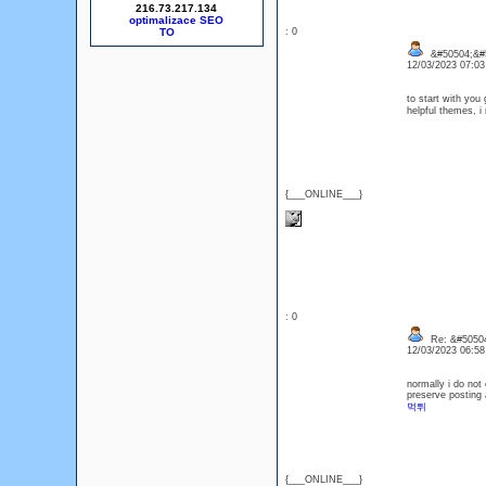
216.73.217.134
optimalizace SEO
: 0
&#50504;&#5
12/03/2023 07:0
to start with you
helpful themes, i
{___ONLINE___}
: 0
Re: &#50504
12/03/2023 06:5
normally i do not
preserve posting 
먹튀
{___ONLINE___}