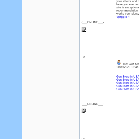
your efforts and 
have you ever eve
site is exceptiona
recommendation sh
works very plenty
먹튀클래스
{___ONLINE___}
: 0
Re: Gun Sto
11/03/2023 18:4
Gun Store in US
Gun Store in US
Gun Store in US
Gun Store in US
Gun Store in US
{___ONLINE___}