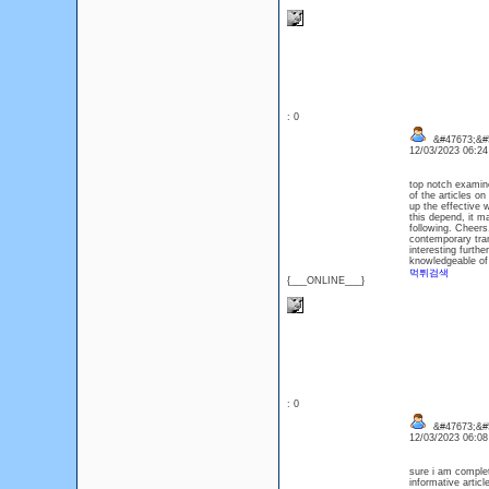
: 0
&#47673;&#
12/03/2023 06:2
top notch examine
of the articles on
up the effective 
this depend, it m
following. Cheers.
contemporary tran
interesting furthe
knowledgeable of
먹튀검색
{___ONLINE___}
: 0
&#47673;&#5
12/03/2023 06:0
sure i am complete
informative articl