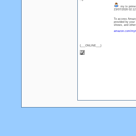
: 0
my tv prime
23/07/2026 02:1
To access Amazon 
provided by your
shows, and other 
amazon.com/myt
{___ONLINE___}