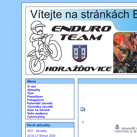
Menu
O nás
Aktuality
Tým
Fotoalbum
Fotogalerie
Kalendář závodů
Výsledky závodů
Kam na trénink
Vaše podpora
Cyklovýlety
: 0
Nové aktuality
deltaslot88
2017 - aktuality
23/07/2026 11:3
10.03.17 Shrnutí 2016