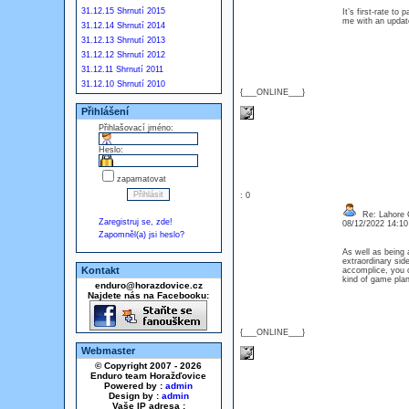
31.12.15 Shrnutí 2015
It’s first-rate to
me with an updat
31.12.14 Shrnutí 2014
31.12.13 Shrnutí 2013
31.12.12 Shrnutí 2012
31.12.11 Shrnutí 2011
31.12.10 Shrnutí 2010
{___ONLINE___}
Přihlášení
Přihlašovací jméno:
Heslo:
zapamatovat
: 0
Re: Lahore Ca
Zaregistruj se, zde!
08/12/2022 14:1
Zapomněl(a) jsi heslo?
As well as being a
extraordinary sid
Kontakt
accomplice, you c
kind of game plan
enduro@horazdovice.cz
Najdete nás na Facebooku:
{___ONLINE___}
Webmaster
© Copyright 2007 - 2026
Enduro team Horažďovice
Powered by :
admin
Design by :
admin
Vaše IP adresa :