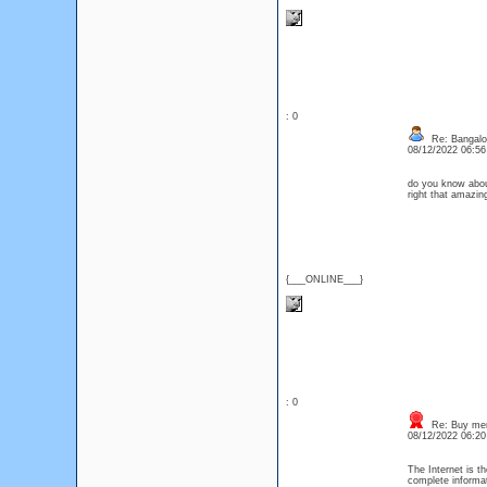
: 0
Re: Bangalor
08/12/2022 06:5
do you know about
right that amazin
{___ONLINE___}
: 0
Re: Buy meri
08/12/2022 06:2
The Internet is t
complete informat