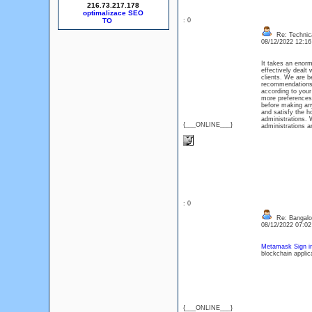
216.73.217.178
optimalizace SEO
: 0
Re: Technica
08/12/2022 12:1
It takes an enormo
effectively dealt
clients. We are be
recommendations. 
according to you
more preferences 
before making any
and satisfy the h
administrations. 
{___ONLINE___}
administrations a
: 0
Re: Bangalor
08/12/2022 07:0
Metamask Sign i
blockchain applic
{___ONLINE___}