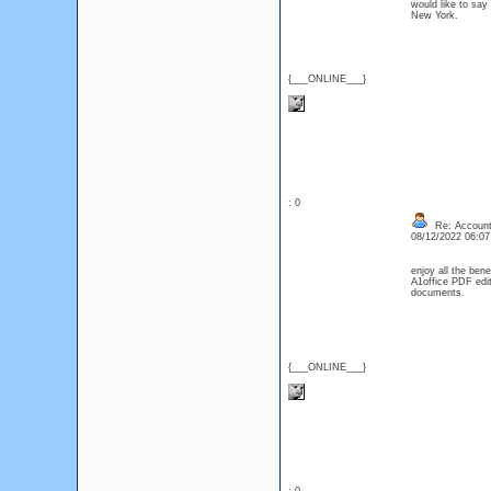
would like to say
New York.
{___ONLINE___}
: 0
Re: Account
08/12/2022 06:0
enjoy all the ben
A1office PDF edit
documents.
{___ONLINE___}