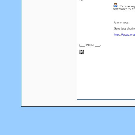
: 0
Re: massag
08/12/2022 05:4
Anonymous :
Guys just sharing
https://www.ero
{___ONLINE___}