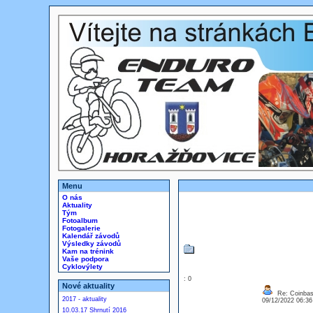
Menu
O nás
Aktuality
Tým
Fotoalbum
Fotogalerie
Kalendář závodů
Výsledky závodů
Kam na trénink
Vaše podpora
Cyklovýlety
: 0
Nové aktuality
Re: Coinbase
2017 - aktuality
09/12/2022 06:3
10.03.17 Shrnutí 2016