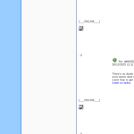
{___ONLINE___}
: 0
Re: &#44592
30/12/2025 12:1
There’s no doubt 
even better deal t
cover how to get
1xbet sri lanka
{___ONLINE___}