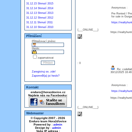
31.12.15 Shrnutí 2015
Anonymous :
31.12.14 Shrnutí 2014
31.12.13 Shrnutí 2013
Pre Rented / Pre
for sale in Gurg
31.12.12 Shrnutí 2012
31.12.11 Shrnutí 2011
https://realtyhun
31.12.10 Shrnutí 2010
{___ONLINE___}
https://realtyhun
Přihlášení
Přihlašovací jméno:
Heslo:
zapamatovat
: 0
Re: codellab
Zaregistruj se, zde!
30/12/2025 16:4
Zapomněl(a) jsi heslo?
Anonymous :
Kontakt
https://realtyhu
enduro@horazdovice.cz
Najdete nás na Facebooku:
https://realtyhun
{___ONLINE___}
Webmaster
© Copyright 2007 - 2026
Enduro team Horažďovice
Powered by :
admin
Design by :
admin
Vaše IP adresa :