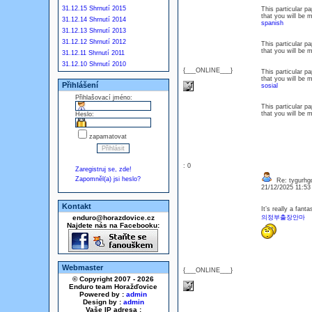
31.12.15 Shrnutí 2015
This particular p
that you will be 
31.12.14 Shrnutí 2014
spanish
31.12.13 Shrnutí 2013
31.12.12 Shrnutí 2012
This particular p
that you will be 
31.12.11 Shrnutí 2011
31.12.10 Shrnutí 2010
{___ONLINE___}
This particular p
that you will be 
Přihlášení
sosial
Přihlašovací jméno:
This particular p
that you will be 
Heslo:
zapamatovat
: 0
Zaregistruj se, zde!
Zapomněl(a) jsi heslo?
Re: tygurhg
21/12/2025 11:5
Kontakt
It’s really a fant
enduro@horazdovice.cz
의정부출장안마
Najdete nás na Facebooku:
Webmaster
{___ONLINE___}
© Copyright 2007 - 2026
Enduro team Horažďovice
Powered by :
admin
Design by :
admin
Vaše IP adresa :