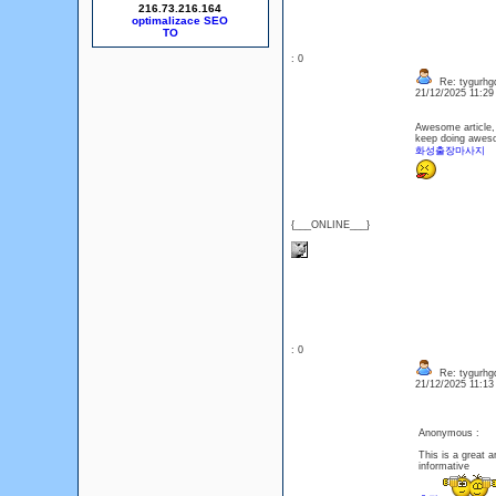
216.73.216.164
optimalizace SEO
: 0
Re: tygurhg
21/12/2025 11:2
Awesome article, 
keep doing awes
화성출장마사지
{___ONLINE___}
: 0
Re: tygurhg
21/12/2025 11:1
Anonymous :
This is a great a
informative