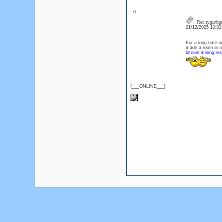
: 0
Re: tygurhg
21/12/2025 10:0
For a long time m
made a room in m
bitcoin mining re
{___ONLINE___}