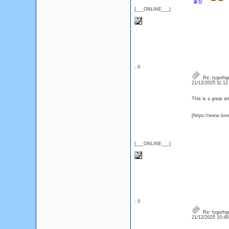
출장
{___ONLINE___}
: 0
Re: tygurhg
21/12/2025 11:1
This is a great ar
[https://www.lo
{___ONLINE___}
: 0
Re: tygurhg
21/12/2025 10:4