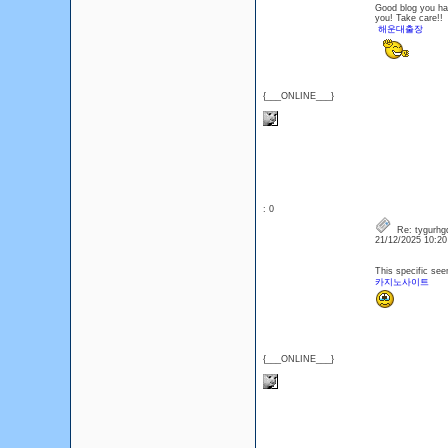
Good blog you have
you! Take care!!
해운대출장
{___ONLINE___}
: 0
Re: tygurhg
21/12/2025 10:2
This specific see
카지노사이트
{___ONLINE___}