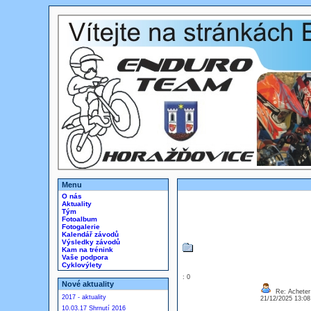
Menu
O nás
Aktuality
Tým
Fotoalbum
Fotogalerie
Kalendář závodů
Výsledky závodů
Kam na trénink
Vaše podpora
Cyklovýlety
: 0
Nové aktuality
Re: Acheter
2017 - aktuality
21/12/2025 13:0
10.03.17 Shrnutí 2016