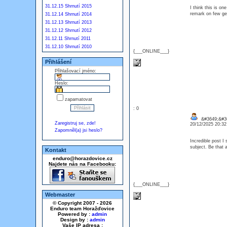
31.12.15 Shrnutí 2015
I think this is on
remark on few gene
31.12.14 Shrnutí 2014
31.12.13 Shrnutí 2013
31.12.12 Shrnutí 2012
31.12.11 Shrnutí 2011
31.12.10 Shrnutí 2010
{___ONLINE___}
Přihlášení
Přihlašovací jméno:
Heslo:
zapamatovat
: 0
&#3649;&#3
Zaregistruj se, zde!
20/12/2025 20:3
Zapomněl(a) jsi heslo?
Incredible post I
subject. Be that 
Kontakt
enduro@horazdovice.cz
Najdete nás na Facebooku:
{___ONLINE___}
Webmaster
© Copyright 2007 - 2026
Enduro team Horažďovice
Powered by :
admin
Design by :
admin
Vaše IP adresa :