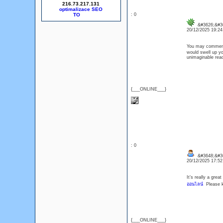
216.73.217.131
optimalizace SEO
: 0
&#3626;&#3
20/12/2025 19:2
You may commen
would swell up you
unimaginable read
{___ONLINE___}
: 0
&#3648;&#3
20/12/2025 17:5
It’s really a grea
ออนไลน์
Please ke
{___ONLINE___}