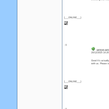
{___ONLINE___}
: 0
&#3648;&#3
20/12/2025 14:2
Good It’s actuall
with us. Please s
{___ONLINE___}