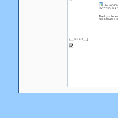
: 0
Re: &#53664
20/12/2025 12:2
Thank you because
here because I 
{___ONLINE___}