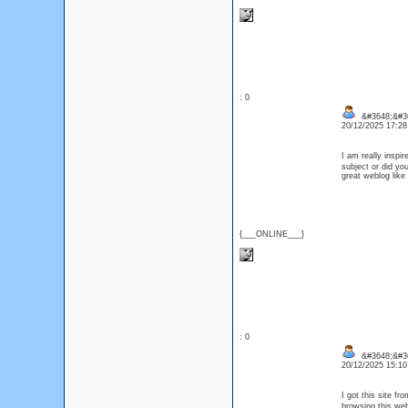
: 0
&#3648;&#3
20/12/2025 17:2
I am really inspir
subject or did yo
great weblog like
{___ONLINE___}
: 0
&#3648;&#36
20/12/2025 15:1
I got this site f
browsing this web 