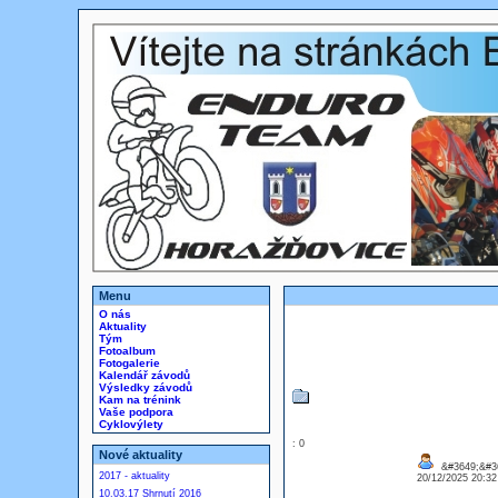
Menu
O nás
Aktuality
Tým
Fotoalbum
Fotogalerie
Kalendář závodů
Výsledky závodů
Kam na trénink
Vaše podpora
Cyklovýlety
: 0
Nové aktuality
&#3649;&#3
2017 - aktuality
20/12/2025 20:3
10.03.17 Shrnutí 2016