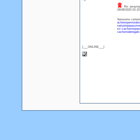
: 0
Re: amazin
26/09/2025 02:1
Awesome content, 
acheterpermisdec
vairuotojopazymej
xn--cachorrospar
cachorroderegalo
{___ONLINE___}