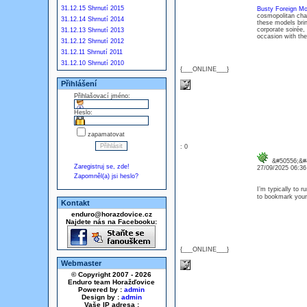
31.12.15 Shrnutí 2015
Busty Foreign Mod
cosmopolitan charm
31.12.14 Shrnutí 2014
these models bring
corporate soirée, 
31.12.13 Shrnutí 2013
occasion with the
31.12.12 Shrnutí 2012
31.12.11 Shrnutí 2011
31.12.10 Shrnutí 2010
{___ONLINE___}
Přihlášení
Přihlašovací jméno:
Heslo:
zapamatovat
: 0
&#50556;&#4
Zaregistruj se, zde!
27/09/2025 06:3
Zapomněl(a) jsi heslo?
I’m typically to r
to bookmark your
Kontakt
enduro@horazdovice.cz
Najdete nás na Facebooku:
{___ONLINE___}
Webmaster
© Copyright 2007 - 2026
Enduro team Horažďovice
Powered by :
admin
Design by :
admin
Vaše IP adresa :