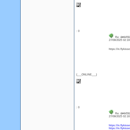
: 0
Re: &#44592
27/09/2025 02:1
https://in.flykiss
{___ONLINE___}
: 0
Re: &#44592
27/09/2025 02:1
https://in.flykis
https://in.flykis