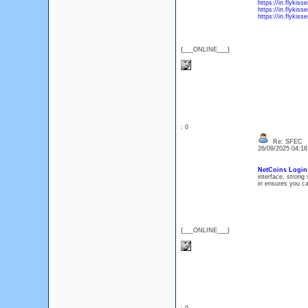
https://in.flykis
https://in.flykis
https://in.flykis
{___ONLINE___}
: 0
Re: SFEC
26/09/2025 04:1
NetCoins Login
interface, strong
in ensures you ca
{___ONLINE___}