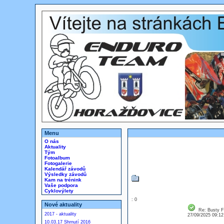
Menu
O nás
Aktuality
Tým
Fotoalbum
Fotogalerie
Kalendář závodů
Výsledky závodů
Kam na trénink
Vaše podpora
Cyklovýlety
: 0
Nové aktuality
Re: Busty Fo
2017 - aktuality
27/09/2025 09:1
10.03.17 Shrnutí 2016