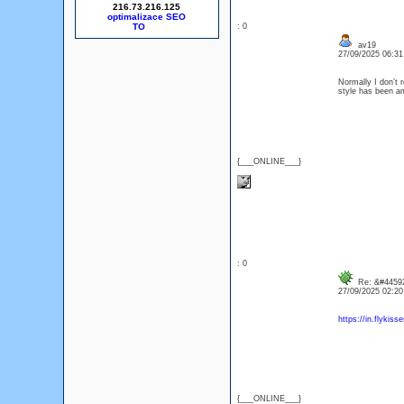
216.73.216.125
optimalizace SEO
: 0
av19
27/09/2025 06:3
Normally I don’t r
style has been a
{___ONLINE___}
: 0
Re: &#44592
27/09/2025 02:2
https://in.flykiss
{___ONLINE___}