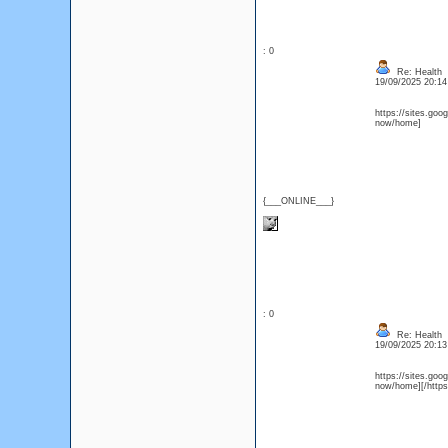
: 0
Re: Health
19/09/2025 20:1
https://sites.go
now/home]
{___ONLINE___}
: 0
Re: Health
19/09/2025 20:1
https://sites.go
now/home][/https