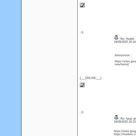
: 0
Re: Health
19/09/2025 20:1
Anonymous :
https://sites.go
now/home]
{___ONLINE___}
: 0
Re: faraz a
19/09/2025 20:1
https://sites.go
https://medium.