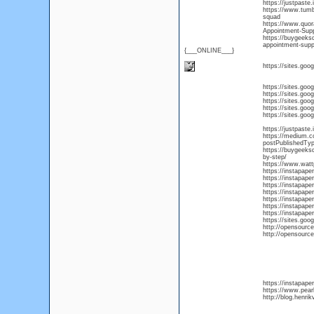
https://justpast
https://www.tum
squad
https://www.quo
Appointment-Sup
https://buygeeks
appointment-supp
{___ONLINE___}
https://sites.go
https://sites.go
https://sites.go
https://sites.g
https://sites.go
https://sites.go
https://justpaste
https://medium.c
postPublishedType
https://buygeeks
by-step/
https://www.watt
https://instapap
https://instapap
https://instapap
https://instapap
https://instapap
https://instapap
https://instapap
https://sites.go
http://opensourc
http://opensourc
https://instapap
https://www.pear
http://blog.henr