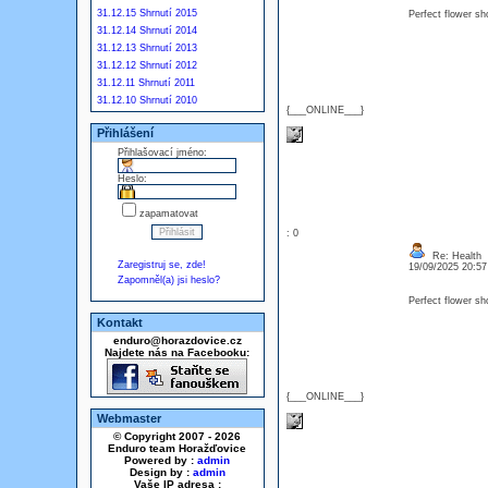
31.12.15 Shrnutí 2015
Perfect flower sh
31.12.14 Shrnutí 2014
31.12.13 Shrnutí 2013
31.12.12 Shrnutí 2012
31.12.11 Shrnutí 2011
31.12.10 Shrnutí 2010
{___ONLINE___}
Přihlášení
Přihlašovací jméno:
Heslo:
zapamatovat
: 0
Re: Health
Zaregistruj se, zde!
19/09/2025 20:5
Zapomněl(a) jsi heslo?
Perfect flower sh
Kontakt
enduro@horazdovice.cz
Najdete nás na Facebooku:
{___ONLINE___}
Webmaster
© Copyright 2007 - 2026
Enduro team Horažďovice
Powered by :
admin
Design by :
admin
Vaše IP adresa :