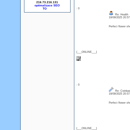
216.73.216.131
optimalizace SEO
: 0
Re: Health
19/09/2025 20:5
Perfect flower sh
{___ONLINE___}
: 0
Re: Coinbas
19/09/2025 20:5
Perfect flower sh
{___ONLINE___}