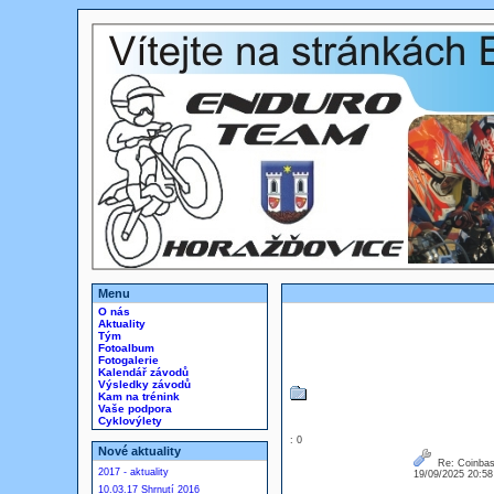
Menu
O nás
Aktuality
Tým
Fotoalbum
Fotogalerie
Kalendář závodů
Výsledky závodů
Kam na trénink
Vaše podpora
Cyklovýlety
: 0
Nové aktuality
Re: Coinbas
2017 - aktuality
19/09/2025 20:5
10.03.17 Shrnutí 2016