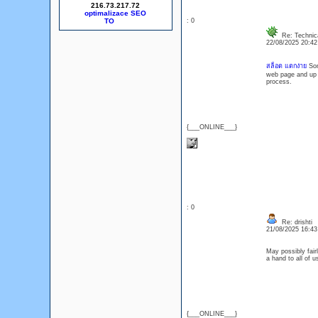
216.73.217.72
optimalizace SEO
: 0
Re: Technica
22/08/2025 20:4
สล็อต แตกง่าย
Som
web page and up t
process.
{___ONLINE___}
: 0
Re: drishti
21/08/2025 16:4
May possibly fair
a hand to all of 
{___ONLINE___}