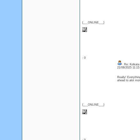
{___ONLINE___}
: 0
Re: Kolkata
21/08/2025 11:1
Really! Everythin
ahead to alot m
{___ONLINE___}