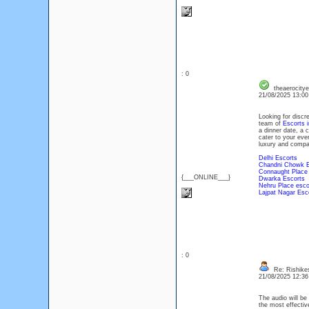
: 0
theaerocitye
21/08/2025 13:0
Looking for discr
team of
Escorts i
a dinner date, a 
cater to your ever
luxury and compa
Delhi Escorts
Chandni Chowk E
Connaught Place
{___ONLINE___}
Dwarka Escorts
Nehru Place esco
Lajpat Nagar Esc
: 0
Re: Rishikes
21/08/2025 12:3
The audio will be
the most effect