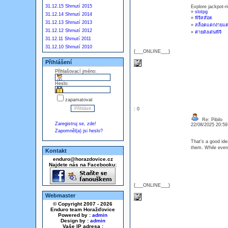
31.12.15 Shrnutí 2015
Explore jackpot-r
»
slotpg
31.12.14 Shrnutí 2014
»
พีจีสล๊อต
31.12.13 Shrnutí 2013
»
สล็อตแตกง่ายแตก
31.12.12 Shrnutí 2012
»
ค่ายดังเด่นพีจี
31.12.11 Shrnutí 2011
31.12.10 Shrnutí 2010
{___ONLINE___}
Přihlášení
Přihlašovací jméno:
Heslo:
zapamatovat
: 0
Re: Pibilo
Zaregistruj se, zde!
22/08/2025 20:5
Zapomněl(a) jsi heslo?
That's a good ide
them. While even 
Kontakt
enduro@horazdovice.cz
Najdete nás na Facebooku:
{___ONLINE___}
Webmaster
© Copyright 2007 - 2026
Enduro team Horažďovice
Powered by :
admin
Design by :
admin
Vaše IP adresa :