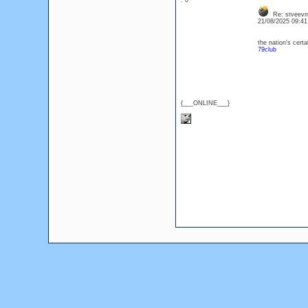
: 0
Re: stveevm
21/08/2025 09:4
the nation's certa
79club
{___ONLINE___}