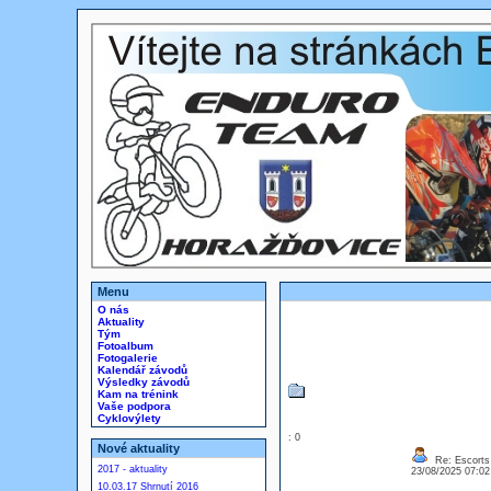
Menu
O nás
Aktuality
Tým
Fotoalbum
Fotogalerie
Kalendář závodů
Výsledky závodů
Kam na trénink
Vaše podpora
Cyklovýlety
: 0
Nové aktuality
Re: Escorts 
2017 - aktuality
23/08/2025 07:0
10.03.17 Shrnutí 2016