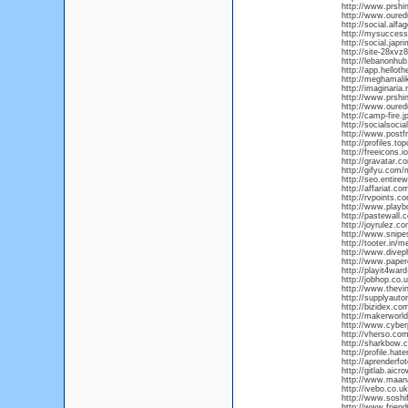
http://www.prshi
http://www.oured
http://social.alfa
http://mysuccess
http://social.japr
http://site-28xvz
http://lebanonhu
http://app.hellot
http://meghamalik
http://imaginaria.
http://www.prshi
http://www.oured
http://camp-fire.j
http://socialsoci
http://www.postf
http://profiles.t
http://freeicons.i
http://gravatar.c
http://gifyu.com
http://seo.entir
http://affariat.co
http://rvpoints.
http://www.play
http://pastewall.
http://joyrulez.
http://www.snipe
http://tooter.in/
http://www.divep
http://www.paperc
http://playit4war
http://jobhop.co.
http://www.thevi
http://supplyau
http://bizidex.co
http://makerwor
http://www.cyber
http://vherso.c
http://sharkbow.
http://profile.hat
http://aprenderfot
http://gitlab.ai
http://www.maan
http://ivebo.co.u
http://www.soshi
http://www.frien