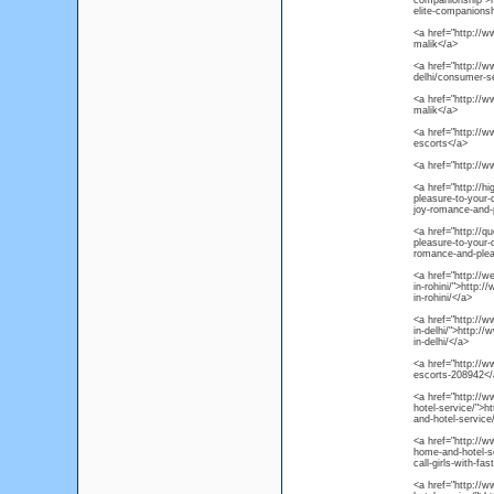
companionship">ht
elite-companions
<a href="http://
malik</a>
<a href="http://
delhi/consumer-se
<a href="http:/
malik</a>
<a href="http://w
escorts</a>
<a href="http://ww
<a href="http://h
pleasure-to-your-
joy-romance-and-p
<a href="http://
pleasure-to-your-
romance-and-pleas
<a href="http://w
in-rohini/">http:/
in-rohini/</a>
<a href="http://
in-delhi/">http:
in-delhi/</a>
<a href="http://w
escorts-208942</
<a href="http://w
hotel-service/">h
and-hotel-service
<a href="http://ww
home-and-hotel-ser
call-girls-with-fa
<a href="http://w