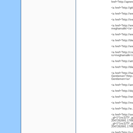
href="http://apre
<a href="http://g
<a href="http:/
<a href="http://i
<a href="http://
meghamalik/</a>
<a href="http://
<a href="http://
<a href="http://
<a href="http://c
ru=meghamalik</
<a href="http://
<a href="http://b
<a href="http://h
Gentlemen">http:/
Gentlemen</a>
<a href="http://
<a href="http://d
<a href="http://n
<a href="http:/
<a href="http://w
<a href="http://s
_gl=1*1nz2j75
2047262691.17491
_gl=1*1nz2j75
2047262691.1749
<a href="http://u