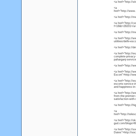
<a href="http://s
<a
href="http://www
<a href="http://
<a href="http://ce
f=18&t=28201</a
<a href="http://m
<a href="http://w
utilities/delhi-esc
<a href="http://
<a href="http://ex
complete-privacy-a
paharganj-service
<a href="http://
<a href="http://w
Escort">http://w
<a href="http://e
escorts-service-i
and-happiness-in-
<a href="http://w
from-the-premier-
satisfaction-with
<a href="http://hi
<a
href="http://tele
<a href="http://o
gud.com/blogs/49
<a href="http://s
Dates">http://so