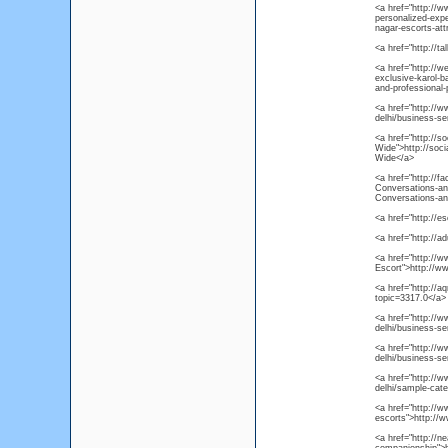
<a href="http://w
personalized-expe
nagar-escorts-att
<a href="http://t
<a href="http://w
exclusive-karol-b
and-professional-
<a href="http://
delhi/business-se
<a href="http://
Wide">http://soc
Wide</a>
<a href="http://
Conversations-an
Conversations-an
<a href="http://e
<a href="http://a
<a href="http://w
Escort">http://w
<a href="http://
topic=3317.0</a>
<a href="http://w
delhi/business-se
<a href="http://
delhi/business-se
<a href="http://
delhi/sample-cate
<a href="http://
escorts">http://
<a href="http://ne