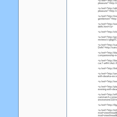
<a href="http://n
pleasure/">http:/
<a href="http://a
pleasure/">http:/
<a href="http://t
gentlemen/">http:
<a href="http://w
delhi.html</a>
<a href="http://s
<a href="http://g
reviews/c/ghjgVC
<a href="http://
Delhi">http://sa
<a href="http://b
companionship-in-
<a href="http://l
cac7-a4f4-14a1-
<a href="http://li
<a href="http://an
with-dwarka-esco
<a href="http://
<a href="http://pl
evening-with-dwa
<a href="http://e
cammatch-connect
enviroment/218-
<a href="http://
<a href="http://in
mod=viewthread&t
mod=viewthread&