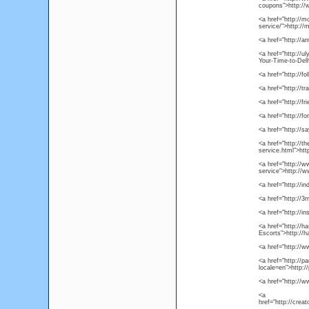
coupons">http://
<a href="http://mo
service/">http://m
<a href="http://a
<a href="http://u
Your-Time-to-Delh
<a href="http://f
<a href="http://t
<a href="http://f
<a href="http://f
<a href="http://s
<a href="http://th
service.html">htt
<a href="http://w
service">http://w
<a href="http://
<a href="http://3
<a href="http://i
<a href="http://h
Escorts">http://
<a href="http://
<a href="http://p
locale=en">http:/
<a href="http:/
<a
href="http://crea