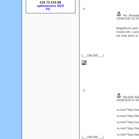
216.73.216.88
optimalizace SEO
: 0
Re: Ahmeda
23/06/2026 10:5
Magnificent web 
Useful info. Luc
not took place in
{___ONLINE___}
: 0
Backlink Ba
23/06/2026 07:0
<a href="http://
<a href="http://
<a href="http://
<a href="http://f
<a href="http://
{___ONLINE___}