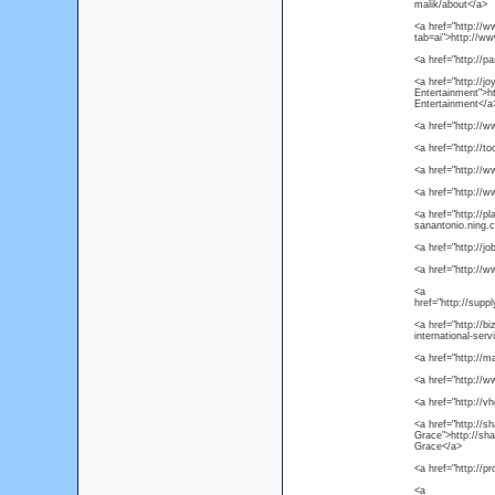
malik/about</a>
<a href="http:/
tab=ai">http://
<a href="http://p
<a href="http://j
Entertainment">h
Entertainment</a
<a href="http://
<a href="http://t
<a href="http://
<a href="http://w
<a href="http://p
sanantonio.ning.
<a href="http://j
<a href="http://
<a
href="http://su
<a href="http://b
international-ser
<a href="http:/
<a href="http://
<a href="http://
<a href="http://
Grace">http://sh
Grace</a>
<a href="http://pr
<a