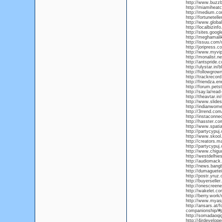
http://www.buzz
http://miamiheat
http://medium.c
http://fortunetel
http://www.globa
http://localbizin
http://sites.goo
http://meghamalik
http://issuu.com/
http://joripress.
http://www.myvip
http://monalist.ne
http://antspride.
http://ulystar.in
http://followgrow
http://trackrecord
http://friendza.e
http://forum.pets
http://say.la/read
http://theavtar.in
http://www.slides
http://indianwom
http://3rrend.com
http://instaconne
http://hasster.c
http://www.spati
http://partycypuj
http://www.skoo
http://creators.m
http://partycypuj
http://www.chiguu
http://westdelhie
http://audiomack
http://news.bang
http://dumaguete
http://postr.yruz
http://buyerselle
http://onescreen
http://wakelet.
http://berry.work
http://www.myas
http://ansars.at/
companionship/#p
http://somadaoqig
http://4irdevelop