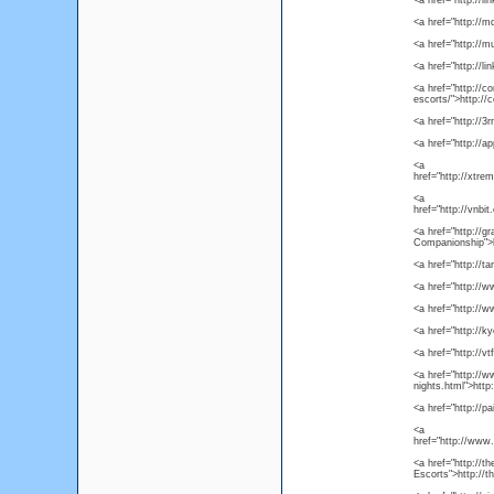
<a href="http://l
<a href="http://
<a href="http://
<a href="http://
<a href="http://
escorts/">http:/
<a href="http://3
<a href="http://a
<a
href="http://xtr
<a
href="http://vnb
<a href="http://
Companionship">h
<a href="http://t
<a href="http://
<a href="http://w
<a href="http://
<a href="http://v
<a href="http://w
nights.html">http
<a href="http://pa
<a
href="http://www
<a href="http://t
Escorts">http://