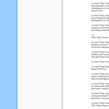
<a href="http://w
and-ultimate-conv
mahipalpur-escort
service</a>
<a href="http://w
psychological-sup
mahipalpur-escort
<a href="http://w
support-as-premi
providing-materia
<a
href="http://ww
<a href="http://ul
dwarka-escorts/">h
exclusive-dwarka
<a href="http://my
intellectual-compa
real-girlfriend-e
<a href="http://i
<a href="http://p
blog/17557</a>
<a href="http://ww
warm-seduction-as
delivering-bright
<a href="http://w
as-renowned-delhi
and-warm-seducti
<a href="http://q
companionship/">h
premium-compani
<a href="http://w
25k">http://www.l