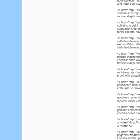
hotel-service/">h
and-hotel-service
<a href="http://ww
sensual-mastery-a
rohini-call-girls
<a href="http://q
call-girls-in-delh
companionship-and-
rohini-escorts/</a
<a href="http://b
with-flexible-indep
escorts/">http://
with-flexible-indep
<a href="http://w
flexible-independen
escorts/">http://
flexible-independen
<a href="http://ww
rohini-escorts-for
proof-with-trusted
<a href="http://u
passionate-delhi-
enthusiastic-arriv
<a href="http://m
genuine-connectio
escorts-service-o
<a href="http://w
genuine-connectio
escorts-service-o
<a href="http://p
anytime">http://p
anytime</a>
<a href="http://9
page=last#lastPo
escorts-in-rohi/?