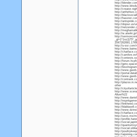
http://blender.c
http://www.bitsd
http://creator.n
http://atthehive
http://blacksocia
http://hasster.c
http://antspride
http://dojour.us/
http://netzender
http://meghamal
http://w.atwiki.j
http://sermoncent
_gl=1*1nz2j75
2047262691.174
http://u-ssr.com/
http://www.bairw
http://chatface.c
http://camlive.ov
http://contests.s
http://forum.hcp
http://geto.space
http://bisshogra
http://www.gweb
http://portal.da
http://www.gweb.
http://contrank.c
http://plazoo.in.
other
http://cityofartic
http://www.scena
Allure%22
http://www.dani
http://espritga
http://linkheed.
http://blablasell
http://www.dzin
http://chatface.c
http://usvs.ms/m
http://profile.ha
http://social.jap
http://quantumsy
http://social.sib
http://poultryke
http://aijoining.