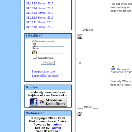
31.12.15 Shrnutí 2015
I do not even kno
used to be great.
31.12.14 Shrnutí 2014
case you are not 
31.12.13 Shrnutí 2013
31.12.12 Shrnutí 2012
31.12.11 Shrnutí 2011
31.12.10 Shrnutí 2010
{___ONLINE___}
Přihlášení
Přihlašovací jméno:
Heslo:
zapamatovat
: 0
Re: naeem
Zaregistruj se, zde!
23/06/2026 12:1
Zapomněl(a) jsi heslo?
Basically When i 
need to to learn 
Kontakt
enduro@horazdovice.cz
Najdete nás na Facebooku:
{___ONLINE___}
Webmaster
© Copyright 2007 - 2026
Enduro team Horažďovice
Powered by :
admin
Design by :
admin
Vaše IP adresa :