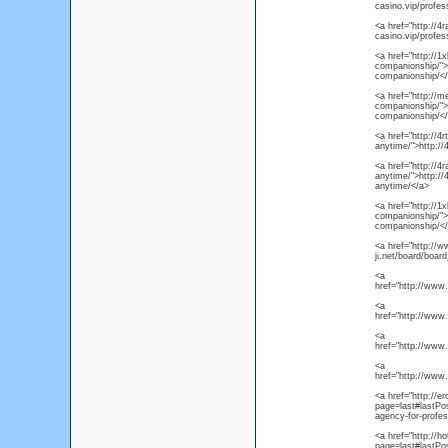
casino.vip/profess
<a href="http://4r
casino.vip/profess
<a href="http://1x
companionship/">ht
companionship/<
<a href="http://me
companionship/">ht
companionship/<
<a href="http://4r
anytime/">http://
<a href="http://4r
anytime/">http://
anytime/</a>
<a href="http://1x
companionship/">ht
companionship/<
<a href="http://w
ji.net/board/boa
<a
href="http://www
<a
href="http://www
<a
href="http://www
<a
href="http://www
<a href="http://e
page=last#lastPos
agency-for-profe
<a href="http://h
page=last#lastPo