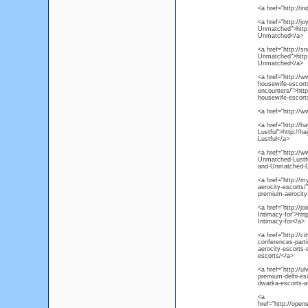
<a href="http://
<a href="http://j
Unmatched">http:
Unmatched</a>
<a href="http://s
Unmatched">http:/
Unmatched</a>
<a href="http://
housewife-escorts-
encounters/">htt
housewife-escorts
<a href="http://
<a href="http://
Lustful">http://
Lustful</a>
<a href="http://
Unmatched-Lustfu
and-Unmatched-L
<a href="http://m
aerocity-escorts/"
premium-aerocity
<a href="http://j
Intimacy-for">htt
Intimacy-for</a>
<a href="http://c
conferences-parti
aerocity-escorts-
escorts/</a>
<a href="http://u
premium-delhi-esc
dwarka-escorts-a
<a
href="http://ope