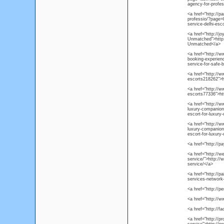
agency-for-profe
<a href="http://p
professio/?page=
service-delhi-esc
<a href="http://j
Unmatched">http:
Unmatched</a>
<a href="http://w
booking-experien
service-for-safe-
<a href="http://w
escorts218262">h
<a href="http://w
escorts77336">ht
<a href="http://ww
luxury-companions
escort-for-luxury
<a href="http://w
luxury-companions
escort-for-luxury
<a href="http://p
<a href="http://w
service/">http://
service/</a>
<a href="http://p
services-network
<a href="http://p
<a href="http://
<a href="http://f
<a href="http://p