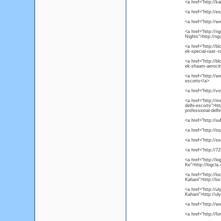
<a href="http://
<a href="http://e
<a href="http://
<a href="http://n
Nights">http://ng
<a href="http://bl
ek-special-raat--r
<a href="http://bl
ek-shaam-aerocity
<a href="http://
escorts</a>
<a href="http://v
<a href="http://m
delhi-escorts">ht
professional-delh
<a href="http://i
<a href="http://t
<a href="http://es
<a href="http://7
<a href="http://l
Ke">http://logcla
<a href="http://l
Kahani">http://lo
<a href="http://u
Kahani">http://ul
<a href="http://
<a href="http://