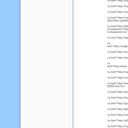
<a href="http://so
<a href="http://
<a href="http://so
<a href="http://s
28xvz8xrn.godadd
<a href="http://l
Companions">http
Companions</a>
<a href="http://a
<a
href="http://megh
<a href="http://im
<a href="http://
<a
href="http://www.
<a href="http://c
<a href="http://s
<a href="http://
62955.htm</a>
<a href="http://p
<a href="http://fr
<a href="http://g
<a href="http://
<a href="http://s
<a href="http://af
<a href="http://