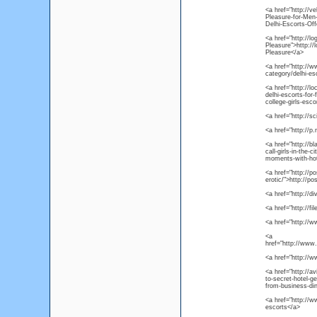
<a href="http://
Pleasure-for-Men-
Delhi-Escorts-Off
<a href="http://l
Pleasure">http:/
Pleasure</a>
<a href="http://
category/delhi-es
<a href="http://l
delhi-escorts-for
college-girls-esco
<a href="http://s
<a href="http://p
<a href="http://b
call-girls-in-the-
moments-with-hot-c
<a href="http://po
erotic/">http://po
<a href="http://d
<a href="http://f
<a href="http://
<a
href="http://www.
<a href="http://
<a href="http://a
to-secret-hotel-g
from-business-din
<a href="http://w
escorts</a>