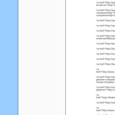
<a href="http://p
locale=en">http:/
<a href="http://w
companionship">ht
companionship</
<a href="http://w
<a href="http://
<a href="http://
<a href="http://d
mode=profile&us
<a href="http://p
<a href="http://b
<a href="http://
<a href="http:/
<a href="http://b
<a
href="http://ww
<a href="http://a
genuine-companion
minute-mistakes-
<a href="http://s
platform/">http:/
<a
href="http://4ird
<a href="http://
<a
href="http://www.