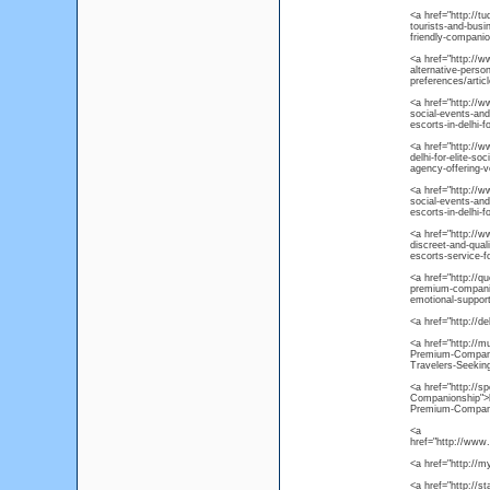
<a href="http://t
tourists-and-busi
friendly-companio
<a href="http://w
alternative-perso
preferences/articl
<a href="http://w
social-events-and
escorts-in-delhi-f
<a href="http://ww
delhi-for-elite-so
agency-offering-ve
<a href="http://ww
social-events-and
escorts-in-delhi-f
<a href="http://ww
discreet-and-qual
escorts-service-f
<a href="http://qu
premium-companion
emotional-suppor
<a href="http://de
<a href="http://
Premium-Companio
Travelers-Seeki
<a href="http://
Companionship">h
Premium-Compani
<a
href="http://www
<a href="http://m
<a href="http://st