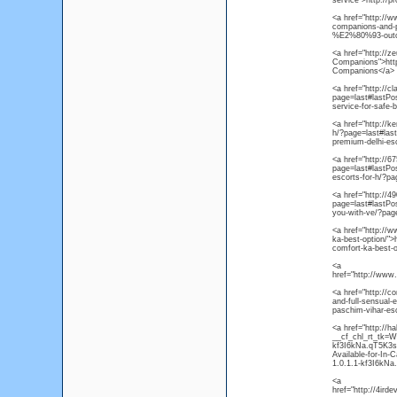
service">http://p
<a href="http://w
companions-and-pr
%E2%80%93-outca
<a href="http://z
Companions">http:
Companions</a>
<a href="http://c
page=last#lastPo
service-for-safe-
<a href="http://k
h/?page=last#last
premium-delhi-es
<a href="http://6
page=last#lastPos
escorts-for-h/?p
<a href="http://4
page=last#lastPos
you-with-ve/?pag
<a href="http://w
ka-best-option/">
comfort-ka-best-o
<a
href="http://www
<a href="http://c
and-full-sensual
paschim-vihar-esc
<a href="http://h
__cf_chl_rt_tk=
kf3I6kNa.qT5K3s
Available-for-I
1.0.1.1-kf3I6k
<a
href="http://4ird