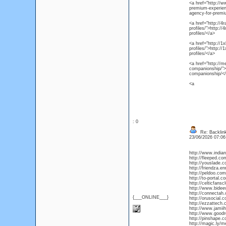
<a href="http://w
premium-experien
agency-for-premi
<a href="http://4r
profiles/">http://
profiles/</a>
<a href="http://1x
profiles/">http://
profiles/</a>
<a href="http://me
companionship/">h
companionship/<
<a
: 0
Re: Backlin
23/06/2026 07:0
http://www.india
http://fleeped.c
http://youslade.
http://friendza.
http://peldoo.co
http://to-portal.
http://celticfan
http://www.bide
http://connectah
{___ONLINE___}
http://orusocial
http://ezzattech.
http://www.jamii
http://www.good
http://pinshape.
http://magic.ly/