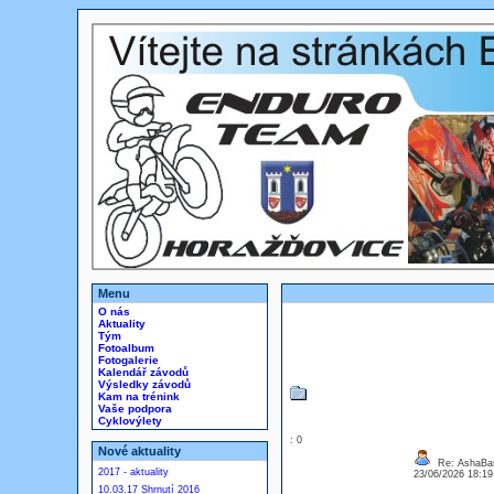
Menu
O nás
Aktuality
Tým
Fotoalbum
Fotogalerie
Kalendář závodů
Výsledky závodů
Kam na trénink
Vaše podpora
Cyklovýlety
: 0
Nové aktuality
Re: AshaBa
2017 - aktuality
23/06/2026 18:1
10.03.17 Shrnutí 2016