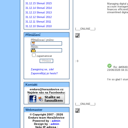
31.12.15 Shrnutí 2015
Managing digital
account manageme
31.12.14 Shrnutí 2014
finances efficien
streamlined digit
31.12.13 Shrnutí 2013
31.12.12 Shrnutí 2012
31.12.11 Shrnutí 2011
31.12.10 Shrnutí 2010
{___ONLINE___}
Přihlášení
Přihlašovací jméno:
Heslo:
zapamatovat
: 0
Re: &#3649;
Zaregistruj se, zde!
23/06/2026 04:3
Zapomněl(a) jsi heslo?
I'm so glad I stu
Kontakt
enduro@horazdovice.cz
Najdete nás na Facebooku:
{___ONLINE___}
Webmaster
© Copyright 2007 - 2026
Enduro team Horažďovice
Powered by :
admin
Design by :
admin
Vaše IP adresa :