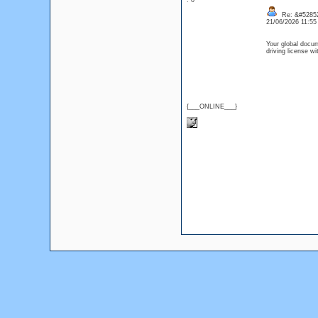
: 0
Re: &#52852
21/06/2026 11:5
Your global docum
driving license w
{___ONLINE___}