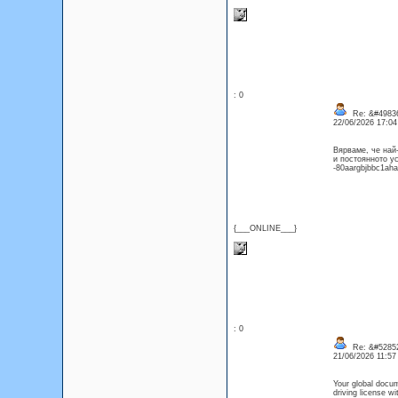
: 0
Re: &#49836
22/06/2026 17:0
Вярваме, че най-
и постоянното у
-80aargbjbbc1ah
{___ONLINE___}
: 0
Re: &#52852
21/06/2026 11:5
Your global docum
driving license w