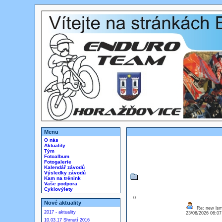
Menu
O nás
Aktuality
Tým
Fotoalbum
Fotogalerie
Kalendář závodů
Výsledky závodů
Kam na trénink
Vaše podpora
Cyklovýlety
: 0
Nové aktuality
Re: new ls
2017 - aktuality
23/06/2026 06:0
10.03.17 Shrnutí 2016