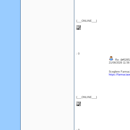
{___ONLINE___}
: 0
Re: &#52852
21/06/2026 11:5
Scegliere Farmacia
https://farmaciao
{___ONLINE___}