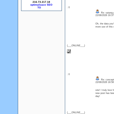
216.73.217.18
optimalizace SEO
: 0
Re: satang 
22/06/2026 19:3
Oh, the data you'v
more use of this 
{___ONLINE___}
: 0
Re: concept
22/06/2026 18:5
site! I truly lov
new post has bee
day!
{___ONLINE___}