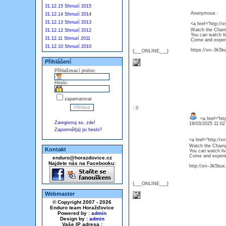
31.12.15 Shrnutí 2015
Anonymous :
31.12.14 Shrnutí 2014
31.12.13 Shrnutí 2013
<a href="http:
Watch the Champ
31.12.12 Shrnutí 2012
You can watch li
31.12.11 Shrnutí 2011
Come and experie
31.12.10 Shrnutí 2010
https://xn--3k5bu
{___ONLINE___}
Přihlášení
Přihlašovací jméno:
Heslo:
zapamatovat
: 0
<a href="htt
Zaregistruj se, zde!
18/03/2025 11:0
Zapomněl(a) jsi heslo?
<a href="http:
Watch the Champi
Kontakt
You can watch liv
Come and experien
enduro@horazdovice.cz
Najdete nás na Facebooku:
http://xn--3k5bux
{___ONLINE___}
Webmaster
© Copyright 2007 - 2026
Enduro team Horažďovice
Powered by :
admin
Design by :
admin
Vaše IP adresa :