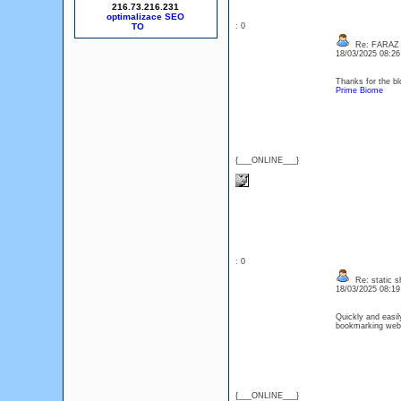
216.73.216.231
optimalizace SEO
: 0
Re: FARAZ
18/03/2025 08:2
Thanks for the bl
Prime Biome
{___ONLINE___}
: 0
Re: static s
18/03/2025 08:1
Quickly and easil
bookmarking we
{___ONLINE___}