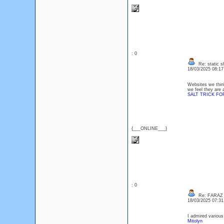
: 0
Re: static s
18/03/2025 08:1
Websites we think
we feel they are 
SALT TRICK FO
{___ONLINE___}
: 0
Re: FARAZ
18/03/2025 07:3
I admired various
Mitolyn