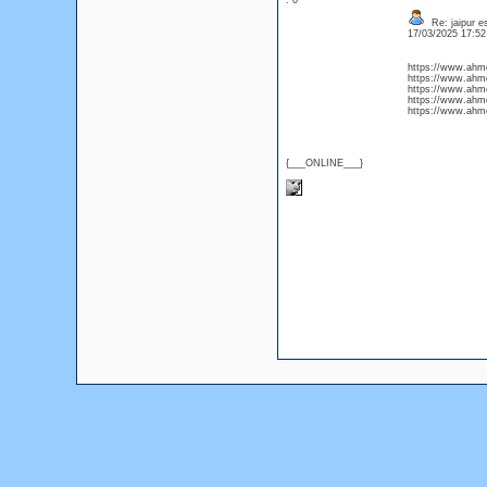
: 0
Re: jaipur e
17/03/2025 17:5
https://www.ahme
https://www.ahme
https://www.ahme
https://www.ahme
https://www.ahme
{___ONLINE___}