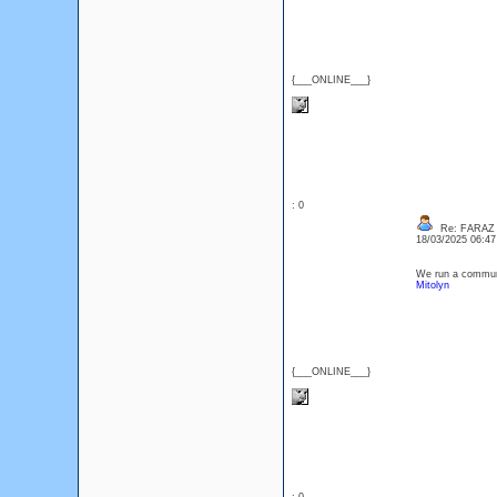
{___ONLINE___}
: 0
Re: FARAZ
18/03/2025 06:4
We run a communi
Mitolyn
{___ONLINE___}