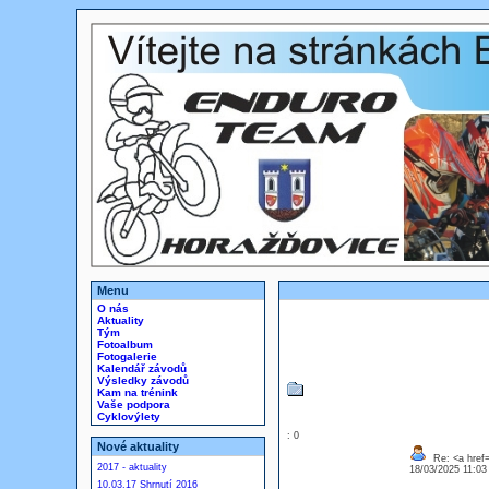
Menu
O nás
Aktuality
Tým
Fotoalbum
Fotogalerie
Kalendář závodů
Výsledky závodů
Kam na trénink
Vaše podpora
Cyklovýlety
: 0
Nové aktuality
Re: <a href=
2017 - aktuality
18/03/2025 11:0
10.03.17 Shrnutí 2016