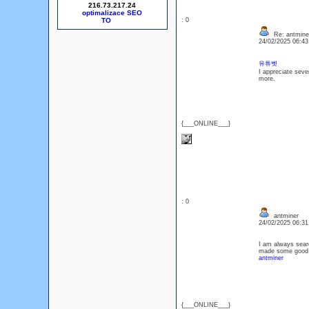
216.73.217.24
optimalizace SEO
: 0
Re: antmine
24/02/2025 06:4
유튜벳
I appreciate seve
more.
{___ONLINE___}
: 0
antminer
24/02/2025 06:3
I am always searc
made some good p
antminer
{___ONLINE___}