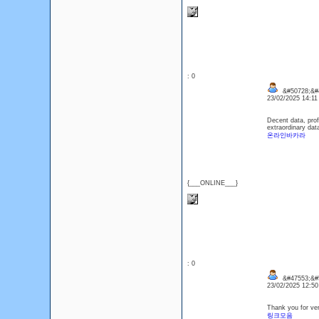
: 0
&#50728;&#4
23/02/2025 14:1
Decent data, prof
extraordinary dat
온라인바카라
{___ONLINE___}
: 0
&#47553;&#
23/02/2025 12:5
Thank you for ver
링크모음