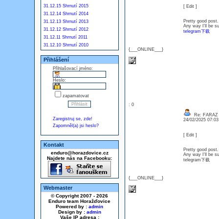
31.12.15 Shrnutí 2015
[ Edit ]
31.12.14 Shrnutí 2014
Pretty good post.
31.12.13 Shrnutí 2013
Any way I'll be s
31.12.12 Shrnutí 2012
telegram下载
31.12.11 Shrnutí 2011
31.12.10 Shrnutí 2010
{___ONLINE___}
Přihlášení
Přihlašovací jméno:
Heslo:
zapamatovat
: 0
Re: FARAZ
Zaregistruj se, zde!
24/02/2025 07:0
Zapomněl(a) jsi heslo?
[ Edit ]
Kontakt
Pretty good post.
enduro@horazdovice.cz
Any way I'll be s
Najdete nás na Facebooku:
telegram下载
{___ONLINE___}
Webmaster
© Copyright 2007 - 2026
Enduro team Horažďovice
Powered by :
admin
Design by :
admin
Vaše IP adresa :