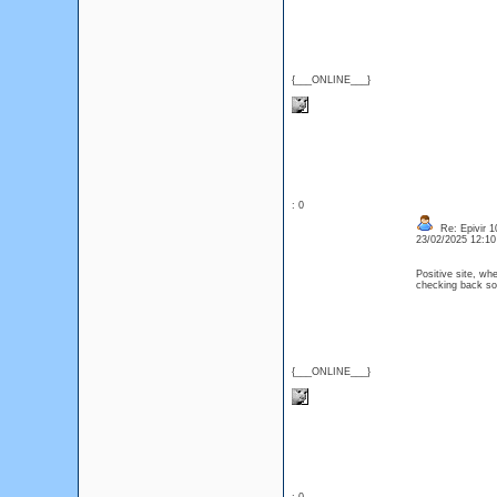
{___ONLINE___}
: 0
Re: Epivir 10
23/02/2025 12:1
Positive site, whe
checking back so
{___ONLINE___}