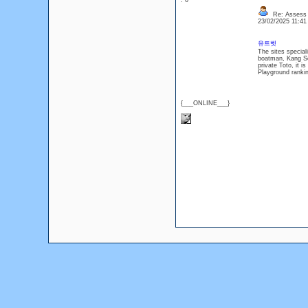
: 0
Re: Assess L
23/02/2025 11:4
유트벳
The sites speciali
boatman, Kang Se
private Toto, it 
Playground ranki
{___ONLINE___}