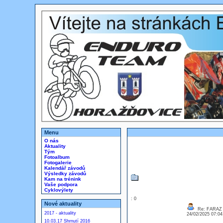
Menu
O nás
Aktuality
Tým
Fotoalbum
Fotogalerie
Kalendář závodů
Výsledky závodů
Kam na trénink
Vaše podpora
Cyklovýlety
: 0
Nové aktuality
Re: FARAZ
2017 - aktuality
24/02/2025 07:0
10.03.17 Shrnutí 2016