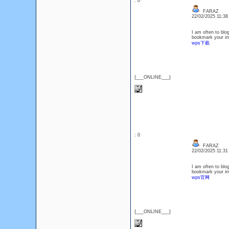
: 0
FARAZ
22/02/2025 11:3
I am often to blog
bookmark your int
wps下载
{___ONLINE___}
: 0
FARAZ
22/02/2025 11:3
I am often to blog
bookmark your int
wps官网
{___ONLINE___}