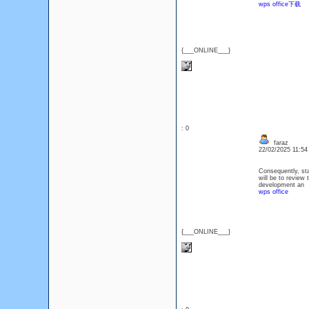
wps office下载
{___ONLINE___}
: 0
faraz
22/02/2025 11:5
Consequently, sta
will be to review 
development an
wps office
{___ONLINE___}