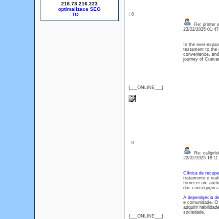
216.73.216.223
optimalizace SEO
: 0
Re: printer 
23/02/2025 01:4
In the ever-expan
testament to the 
convenience, and
journey of Cuevan
{___ONLINE___}
: 0
Re: callgirl
22/02/2025 18:1
Clínica de recup
tratamento e reab
fornecer um ambi
das consequęncia
A
dependęncia de
e comunidade. O o
adquirir habilida
sociedade.
{___ONLINE___}