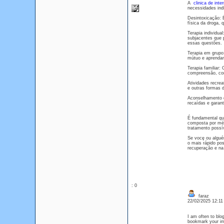
A
clinica de inte
necessidades ind
Desintoxicaçăo: É
física da droga,
Terapia individua
subjacentes que 
essas questőes.
Terapia em grupo
mútuo e aprendam
Terapia familiar:
compreensăo, com
Atividades recrea
e outras formas d
Aconselhamento d
recaídas e garant
É fundamental q
composta por méd
tratamento possív
Se vocę ou alguém
o mais rápido po
recuperaçăo e na
: 0
faraz
22/02/2025 12:1
I am often to blog
bookmark your int