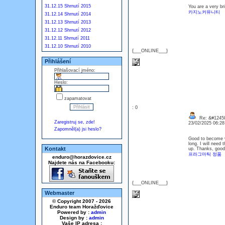
31.12.15 Shrnutí 2015
You are a very bri
카지노커뮤니티
31.12.14 Shrnutí 2014
31.12.13 Shrnutí 2013
31.12.12 Shrnutí 2012
31.12.11 Shrnutí 2011
31.12.10 Shrnutí 2010
{___ONLINE___}
Přihlášení
Přihlašovací jméno:
Heslo:
zapamatovat
: 0
Re: &#12458
Zaregistruj se, zde!
23/02/2025 06:2
Zapomněl(a) jsi heslo?
Good to become vi
long. I will need 
Kontakt
up. Thanks, good
프라그마틱 정품
enduro@horazdovice.cz
Najdete nás na Facebooku:
{___ONLINE___}
Webmaster
© Copyright 2007 - 2026
Enduro team Horažďovice
Powered by :
admin
Design by :
admin
Vaše IP adresa :