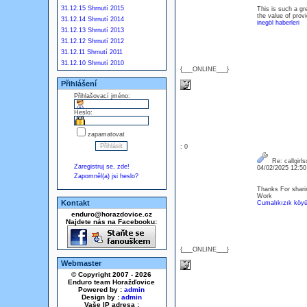
31.12.15 Shrnutí 2015
This is such a gr
the value of provi
31.12.14 Shrnutí 2014
inegöl haberleri
31.12.13 Shrnutí 2013
31.12.12 Shrnutí 2012
31.12.11 Shrnutí 2011
31.12.10 Shrnutí 2010
{___ONLINE___}
Přihlášení
Přihlašovací jméno:
Heslo:
zapamatovat
: 0
Re: callgirl
Zaregistruj se, zde!
04/02/2025 12:5
Zapomněl(a) jsi heslo?
Thanks For sharin
Work
Kontakt
Cumalıkızık köyü 
enduro@horazdovice.cz
Najdete nás na Facebooku:
{___ONLINE___}
Webmaster
© Copyright 2007 - 2026
Enduro team Horažďovice
Powered by :
admin
Design by :
admin
Vaše IP adresa :