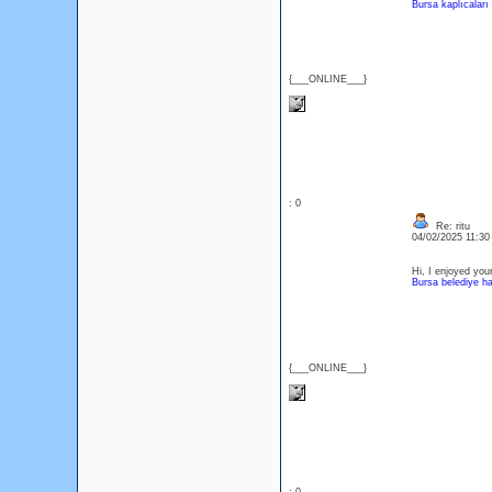
Bursa kaplıcaları
{___ONLINE___}
: 0
Re: ritu
04/02/2025 11:3
Hi, I enjoyed your
Bursa belediye ha
{___ONLINE___}