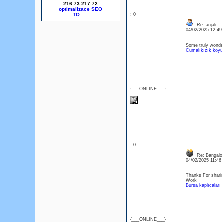
216.73.217.72
optimalizace SEO
: 0
Re: anjali
04/02/2025 12:4
Some truly wonderf
Cumalıkızık köyü 
{___ONLINE___}
: 0
Re: Bangalor
04/02/2025 11:4
Thanks For sharin
Work
Bursa kaplıcaları
{___ONLINE___}