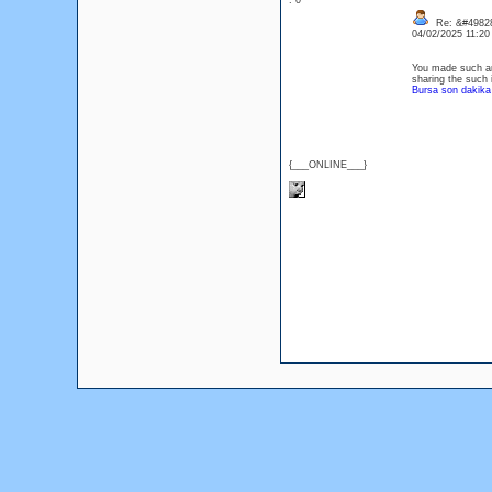
: 0
Re: &#49828
04/02/2025 11:2
You made such an 
sharing the such i
Bursa son dakika 
{___ONLINE___}