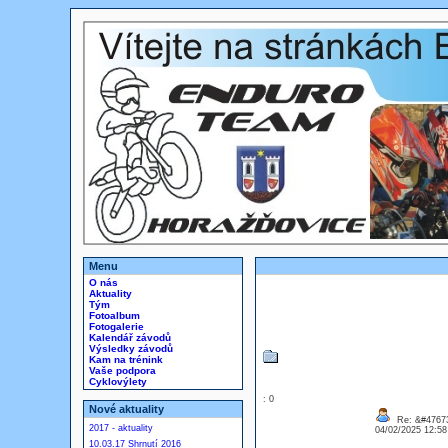
Menu
O nás
Aktuality
Tým
Fotoalbum
Fotogalerie
Kalendář závodů
Výsledky závodů
Kam na trénink
Vaše podpora
Cyklovýlety
: 0
Nové aktuality
Re: &#47673
2017 - aktuality
04/02/2025 12:5
10.03.17 Shrnutí 2016