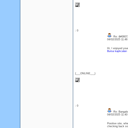
: 0
Re: &#3607;
04/02/2025 11:4
Hi, I enjoyed your
Bursa kaplıcaları
{___ONLINE___}
: 0
Re: Bangalor
04/02/2025 11:4
Positive site, whe
checking back soo