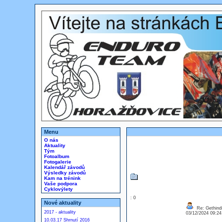
Menu
O nás
Aktuality
Tým
Fotoalbum
Fotogalerie
Kalendář závodů
Výsledky závodů
Kam na trénink
Vaše podpora
Cyklovýlety
: 0
Nové aktuality
Re: Gethindi
2017 - aktuality
03/12/2024 09:2
10.03.17 Shrnutí 2016