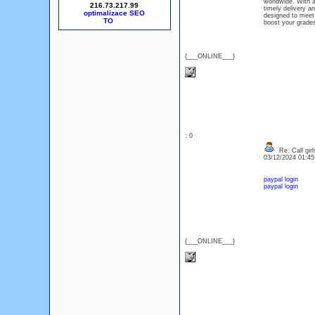
worldwide. With a
216.73.217.99
timely delivery a
optimalizace SEO
designed to meet
boost your grades
{___ONLINE___}
: 0
Re: Call girl
03/12/2024 01:4
paypal login
paypal login
{___ONLINE___}