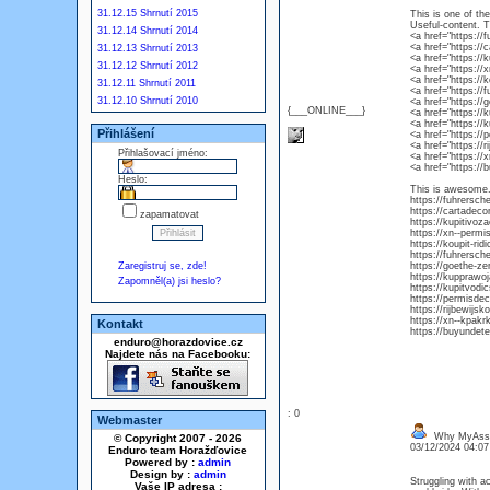
31.12.15 Shrnutí 2015
This is one of th
Useful-content. 
31.12.14 Shrnutí 2014
<a href="https://
<a href="https://
31.12.13 Shrnutí 2013
<a href="https://
31.12.12 Shrnutí 2012
<a href="https://
<a href="https://
31.12.11 Shrnutí 2011
<a href="https:/
31.12.10 Shrnutí 2010
<a href="https://
{___ONLINE___}
<a href="https:/
<a href="https:/
Přihlášení
<a href="https:/
<a href="https://
Přihlašovací jméno:
<a href="https:/
<a href="https://
Heslo:
This is awesome. 
https://fuhrersch
https://cartadec
zapamatovat
https://kupitivoz
https://xn--permi
https://koupit-ri
https://fuhrersch
Zaregistruj se, zde!
https://goethe-ze
https://kupprawo
Zapomněl(a) jsi heslo?
https://kupitvod
https://permisde
https://rijbewijsk
https://xn--kpakr
Kontakt
https://buyundete
enduro@horazdovice.cz
Najdete nás na Facebooku:
: 0
Webmaster
Why MyAssig
© Copyright 2007 - 2026
03/12/2024 04:0
Enduro team Horažďovice
Powered by :
admin
Design by :
admin
Struggling with a
Vaše IP adresa :