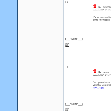
: 0
Re: &#50504
02/12/2024 14:5
It's an outstandin
extra knowledge.
{___ONLINE___}
: 0
Re: mtom
02/12/2024 14:3
Just pure classic 
you that you prod
먹튀사이트
{___ONLINE___}