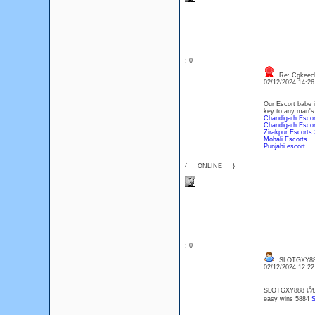
: 0
Re: Cgkeec
02/12/2024 14:2
Our Escort babe i
key to any man's 
Chandigarh Escor
Chandigarh Escor
Zirakpur Escorts 
Mohali Escorts
Punjabi escort
{___ONLINE___}
: 0
SLOTGXY8
02/12/2024 12:2
SLOTGXY888 เว็บต
easy wins 5884
S