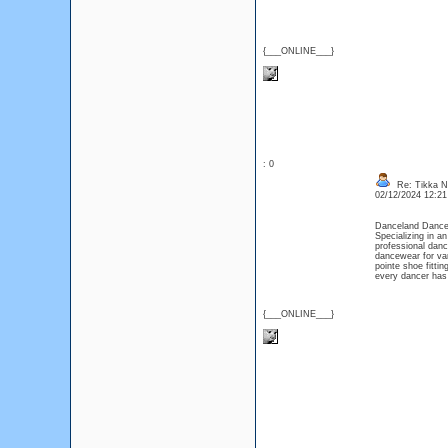
{___ONLINE___}
: 0
Re: Tikka Na
02/12/2024 12:2
Danceland Dancew
Specializing in a
professional dance
dancewear for va
pointe shoe fitt
every dancer has
{___ONLINE___}