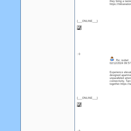
they bring a tast
https://tikkanati
{___ONLINE___}
: 0
Re: isobel
02/12/2024 09:5
Experience elevat
designed apartmen
unparalleled atten
connectivity, Tar
together.https://
{___ONLINE___}