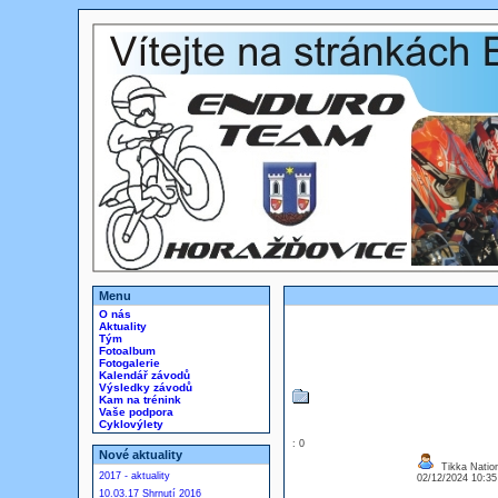
Menu
O nás
Aktuality
Tým
Fotoalbum
Fotogalerie
Kalendář závodů
Výsledky závodů
Kam na trénink
Vaše podpora
Cyklovýlety
: 0
Nové aktuality
Tikka Nation
2017 - aktuality
02/12/2024 10:3
10.03.17 Shrnutí 2016