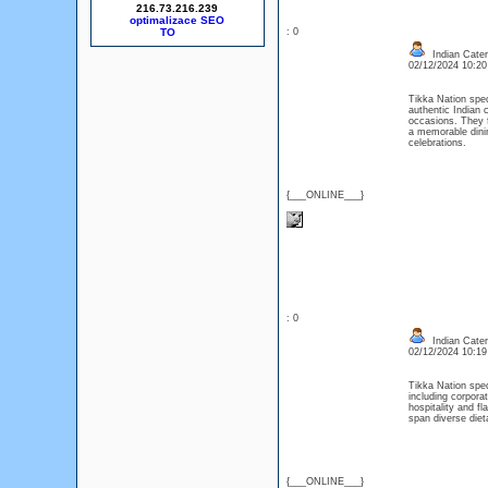
216.73.216.239
optimalizace SEO
: 0
Indian Cater
02/12/2024 10:2
Tikka Nation spec
authentic Indian c
occasions. They f
a memorable dinin
celebrations.
{___ONLINE___}
: 0
Indian Cater
02/12/2024 10:1
Tikka Nation spec
including corpora
hospitality and f
span diverse dieta
{___ONLINE___}