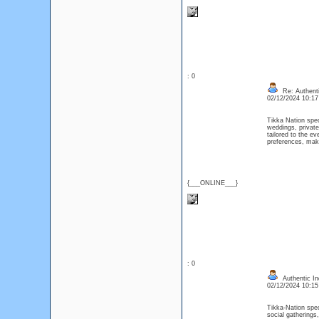
: 0
Re: Authenti
02/12/2024 10:1
Tikka Nation spec
weddings, private
tailored to the e
preferences, maki
{___ONLINE___}
: 0
Authentic In
02/12/2024 10:1
Tikka-Nation spe
social gatherings