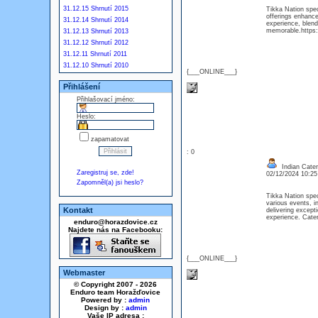
31.12.15 Shrnutí 2015
Tikka Nation spe
offerings enhance
31.12.14 Shrnutí 2014
experience, blend
memorable.https:
31.12.13 Shrnutí 2013
31.12.12 Shrnutí 2012
31.12.11 Shrnutí 2011
31.12.10 Shrnutí 2010
{___ONLINE___}
Přihlášení
Přihlašovací jméno:
Heslo:
zapamatovat
: 0
Indian Cater
Zaregistruj se, zde!
02/12/2024 10:2
Zapomněl(a) jsi heslo?
Tikka Nation spec
various events, i
Kontakt
delivering excepti
experience. Cater
enduro@horazdovice.cz
Najdete nás na Facebooku:
{___ONLINE___}
Webmaster
© Copyright 2007 - 2026
Enduro team Horažďovice
Powered by :
admin
Design by :
admin
Vaše IP adresa :