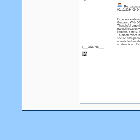
: 0
Re: satang 
02/12/2024 09:5
Experience elevat
Gurgaon. With 500
Thoughtful amenit
tranquil location 
comfort, safety, 
, a masterpiece b
secure and green 
unmatched resident
modern living. Em
{___ONLINE___}