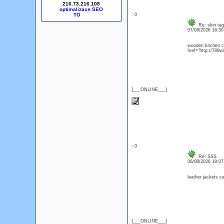
216.73.216.108
optimalizace SEO
: 0
Re: skin tag
07/08/2026 16:3
wooden kitchen c
href="http://789
{___ONLINE___}
: 0
Re: SSS
06/08/2026 19:0
leather jackets 
{___ONLINE___}