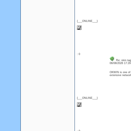
{___ONLINE___}
: 0
Re: skin tag
06/08/2026 17:2
OKWIN is one of A
extensive network
{___ONLINE___}