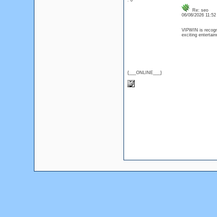
: 0
Re: seo
06/08/2026 11:5
VIPWIN is recogni
exciting entertai
{___ONLINE___}