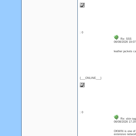
: 0
Re: SSS
06/08/2026 19:0
leather jackets 
{___ONLINE___}
: 0
Re: skin tag
06/08/2026 17:2
OKWIN is one of A
extensive network