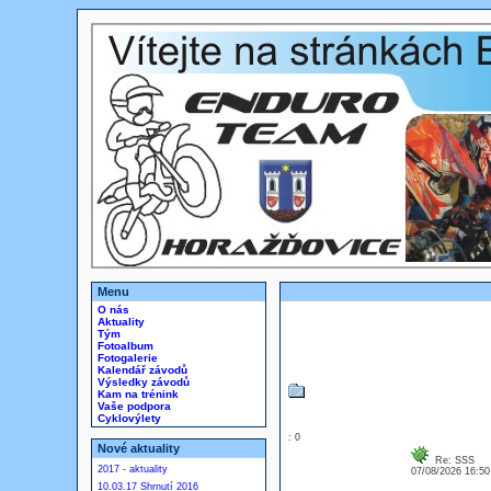
Menu
O nás
Aktuality
Tým
Fotoalbum
Fotogalerie
Kalendář závodů
Výsledky závodů
Kam na trénink
Vaše podpora
Cyklovýlety
: 0
Nové aktuality
Re: SSS
2017 - aktuality
07/08/2026 16:5
10.03.17 Shrnutí 2016