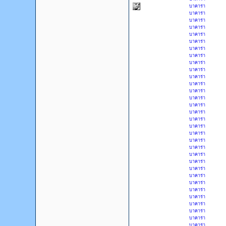
บาคาร่า
บาคาร่า
บาคาร่า
บาคาร่า
บาคาร่า
บาคาร่า
บาคาร่า
บาคาร่า
บาคาร่า
บาคาร่า
บาคาร่า
บาคาร่า
บาคาร่า
บาคาร่า
บาคาร่า
บาคาร่า
บาคาร่า
บาคาร่า
บาคาร่า
บาคาร่า
บาคาร่า
บาคาร่า
บาคาร่า
บาคาร่า
บาคาร่า
บาคาร่า
บาคาร่า
บาคาร่า
บาคาร่า
บาคาร่า
บาคาร่า
บาคาร่า