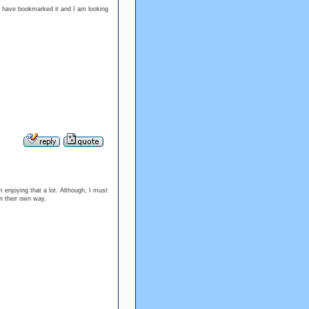
 I have bookmarked it and I am looking
m enjoying that a lot. Although, I must
in their own way.