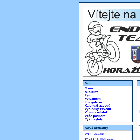
Menu
O nás
Aktuality
Tým
Fotoalbum
Fotogalerie
Kalendář závodů
Výsledky závodů
Kam na trénink
Vaše podpora
Cyklovýlety
Nové aktuality
2017 - aktuality
10.03.17 Shrnutí 2016