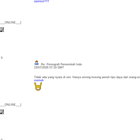
sponsor777
{___ONLINE___}
: 0
Re: Pornografi Pemerintah Indo
23/07/2026 07:19 GMT
Tidak ada yang nyata di sini. Hanya omong kosong penuh tipu daya dari orang-o
memek
{___ONLINE___}