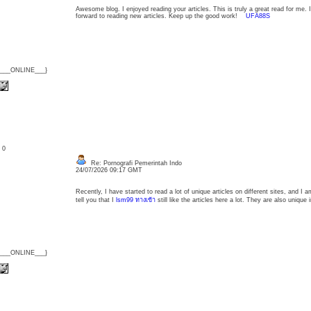
Awesome blog. I enjoyed reading your articles. This is truly a great read for me.
forward to reading new articles. Keep up the good work!
UFA88S
{___ONLINE___}
: 0
Re: Pornografi Pemerintah Indo
24/07/2026 09:17 GMT
Recently, I have started to read a lot of unique articles on different sites, and I a
tell you that I
lsm99 ทางเข้า
still like the articles here a lot. They are also unique 
{___ONLINE___}