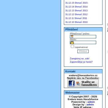
31.12.15 Shrnutí 2015
31.12.14 Shrnutí 2014
31.12.13 Shrnutí 2013
31.12.12 Shrnutí 2012
31.12.11 Shrnutí 2011
31.12.10 Shrnutí 2010
Přihlášení
Přihlašovací jméno:
Heslo:
zapamatovat
Zaregistruj se, zde!
Zapomněl(a) jsi heslo?
Kontakt
enduro@horazdovice.cz
Najdete nás na Facebooku:
Webmaster
© Copyright 2007 - 2026
Enduro team Horažďovice
Powered by :
admin
Design by :
admin
Vaše IP adresa :