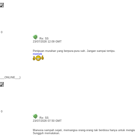
: 0
Re: SS
23/07/2026 12:09 GMT
Penipuan murahan yang berpura-pura sah. Jangan sampai tertipu.
memek
{___ONLINE___}
: 0
Re: SS
23/07/2026 07:50 GMT
Manusia sampah sejati, memangsa orang-orang tak berdosa hanya untuk mengis
Sungguh memalukan.