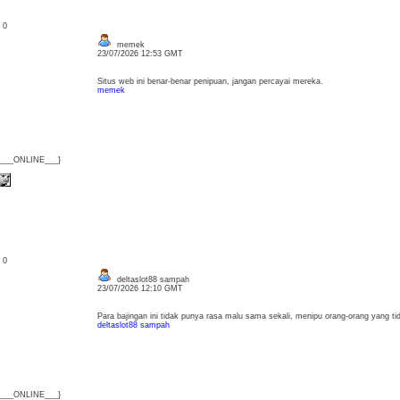
: 0
memek
23/07/2026 12:53 GMT
Situs web ini benar-benar penipuan, jangan percayai mereka.
memek
{___ONLINE___}
: 0
deltaslot88 sampah
23/07/2026 12:10 GMT
Para bajingan ini tidak punya rasa malu sama sekali, menipu orang-orang yang tid
deltaslot88 sampah
{___ONLINE___}