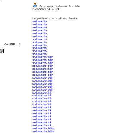
: 0
Re: mantra mushroom chocolate
22/07/2026 14:54 GMT
I appreciated your work very thanks
seduniatoto
seduniatoto
seduniatoto
seduniatoto
seduniatoto
seduniatoto
seduniatoto
seduniatoto
{___ONLINE___}
seduniatoto
seduniatoto
seduniatoto
seduniatoto
seduniatoto login
seduniatoto login
seduniatoto login
seduniatoto login
seduniatoto login
seduniatoto login
seduniatoto login
seduniatoto login
seduniatoto login
seduniatoto login
seduniatoto login
seduniatoto login
seduniatoto link
seduniatoto link
seduniatoto link
seduniatoto link
seduniatoto link
seduniatoto link
seduniatoto link
seduniatoto link
seduniatoto link
seduniatoto link
seduniatoto link
seduniatoto link
seduniatoto daftar
seduniatoto daftar