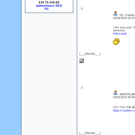
216.73.216.64
optimalizace SEO
: 0
Re: Codella
20/03/2024 03:3
I like your post. 
observed...
먹튀슈퍼맨
{___ONLINE___}
: 0
&#53076;&#
19/03/2024 09:4
코인 지갑 개발 블
https://coinline.co
{___ONLINE___}