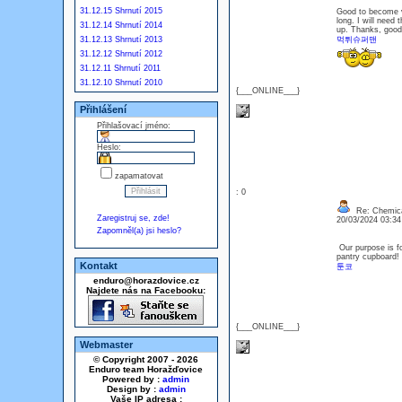
31.12.15 Shrnutí 2015
Good to become vi
long. I will need 
31.12.14 Shrnutí 2014
up. Thanks, good
31.12.13 Shrnutí 2013
먹튀슈퍼맨
31.12.12 Shrnutí 2012
31.12.11 Shrnutí 2011
31.12.10 Shrnutí 2010
{___ONLINE___}
Přihlášení
Přihlašovací jméno:
Heslo:
zapamatovat
: 0
Re: Chemica
Zaregistruj se, zde!
20/03/2024 03:3
Zapomněl(a) jsi heslo?
Our purpose is fo
pantry cupboard!
Kontakt
툰코
enduro@horazdovice.cz
Najdete nás na Facebooku:
{___ONLINE___}
Webmaster
© Copyright 2007 - 2026
Enduro team Horažďovice
Powered by :
admin
Design by :
admin
Vaše IP adresa :