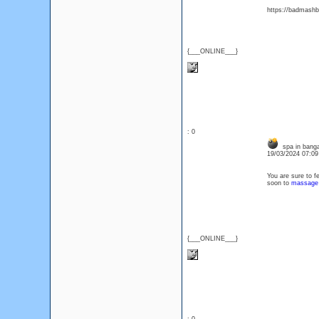
https://badmashba
{___ONLINE___}
: 0
spa in banga
19/03/2024 07:0
You are sure to f
soon to
massage p
{___ONLINE___}