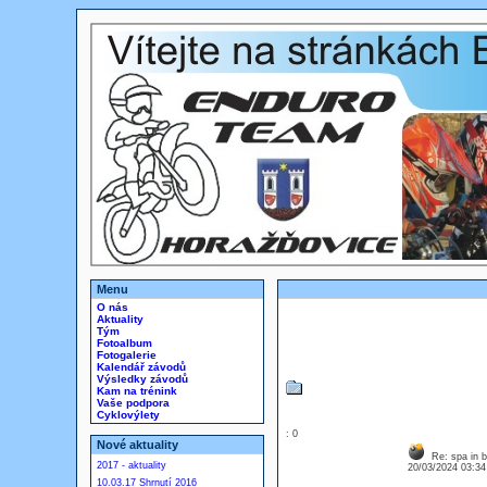
Menu
O nás
Aktuality
Tým
Fotoalbum
Fotogalerie
Kalendář závodů
Výsledky závodů
Kam na trénink
Vaše podpora
Cyklovýlety
: 0
Nové aktuality
Re: spa in b
2017 - aktuality
20/03/2024 03:3
10.03.17 Shrnutí 2016