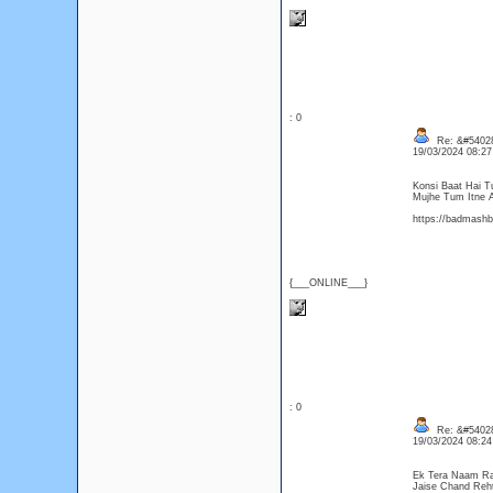
: 0
Re: &#54028
19/03/2024 08:2
Konsi Baat Hai T
Mujhe Tum Itne 
https://badmashba
{___ONLINE___}
: 0
Re: &#54028
19/03/2024 08:2
Ek Tera Naam Ra
Jaise Chand Reh