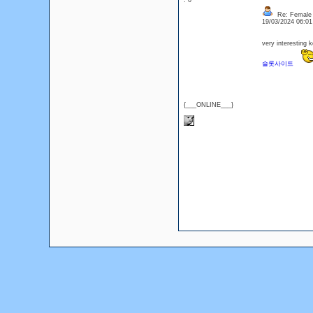
: 0
Re: Female E
19/03/2024 06:0
very interesting 
슬롯사이트
{___ONLINE___}