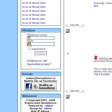
31.12.15 Shrnutí 2015
Personally I thin
툰코
31.12.14 Shrnutí 2014
31.12.13 Shrnutí 2013
31.12.12 Shrnutí 2012
31.12.11 Shrnutí 2011
31.12.10 Shrnutí 2010
{___ONLINE___}
Přihlášení
Přihlašovací jméno:
Heslo:
zapamatovat
: 0
&#47924;&#
Zaregistruj se, zde!
26/10/2023 09:2
Zapomněl(a) jsi heslo?
This is really lik
faraway from eac
Kontakt
무료스포츠중계
enduro@horazdovice.cz
Najdete nás na Facebooku:
{___ONLINE___}
Webmaster
© Copyright 2007 - 2026
Enduro team Horažďovice
Powered by :
admin
Design by :
admin
Vaše IP adresa :