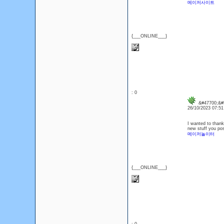
메이저사이트
{___ONLINE___}
: 0
&#47700;&#5
26/10/2023 07:5
I wanted to thank 
new stuff you po
메이저놀이터
{___ONLINE___}