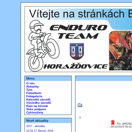
Menu
O nás
Aktuality
Tým
Fotoalbum
Fotogalerie
Kalendář závodů
Výsledky závodů
Kam na trénink
Vaše podpora
Cyklovýlety
: 0
Nové aktuality
Re: &#52852
2017 - aktuality
26/10/2023 09:4
10.03.17 Shrnutí 2016