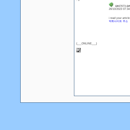
: 0
&#47673;&#5
26/10/2023 07:3
i read your articl
먹튀사이트 주소
{___ONLINE___}