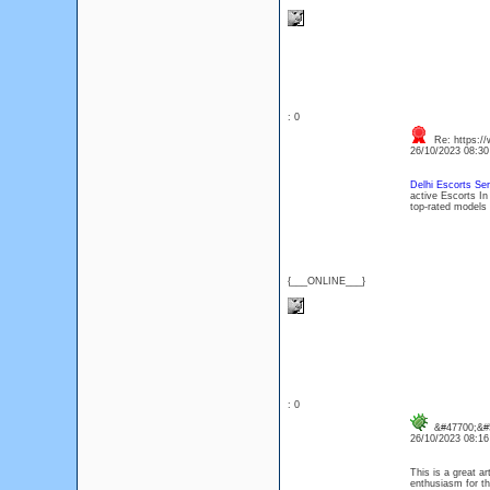
: 0
Re: https:/
26/10/2023 08:3
Delhi Escorts Ser
active Escorts In
top-rated models
{___ONLINE___}
: 0
&#47700;&#5
26/10/2023 08:1
This is a great ar
enthusiasm for th