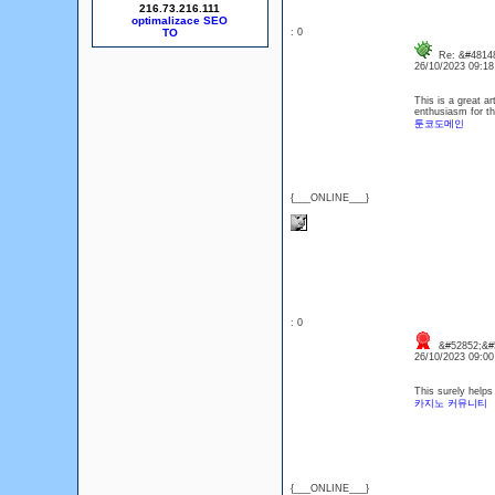
216.73.216.111
optimalizace SEO
: 0
Re: &#48148
26/10/2023 09:1
This is a great ar
enthusiasm for th
툰코도메인
{___ONLINE___}
: 0
&#52852;&#5
26/10/2023 09:0
This surely helps
카지노 커뮤니티
{___ONLINE___}