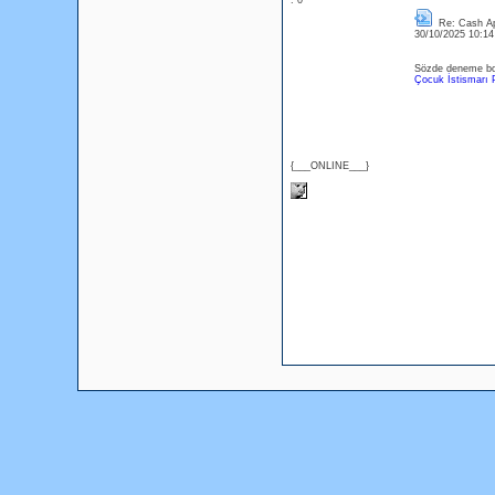
: 0
Re: Cash Ap
30/10/2025 10:1
Sözde deneme bonu
Çocuk İstismarı 
{___ONLINE___}