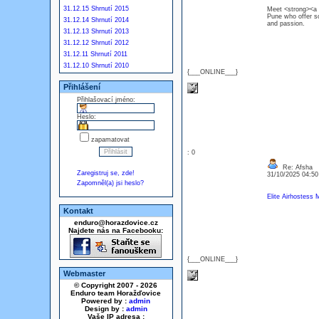
31.12.15 Shrnutí 2015
Meet <strong><a h
Pune who offer s
31.12.14 Shrnutí 2014
and passion.
31.12.13 Shrnutí 2013
31.12.12 Shrnutí 2012
31.12.11 Shrnutí 2011
31.12.10 Shrnutí 2010
{___ONLINE___}
Přihlášení
Přihlašovací jméno:
Heslo:
zapamatovat
: 0
Re: Afsha
Zaregistruj se, zde!
31/10/2025 04:5
Zapomněl(a) jsi heslo?
Elite Airhostess 
Kontakt
enduro@horazdovice.cz
Najdete nás na Facebooku:
{___ONLINE___}
Webmaster
© Copyright 2007 - 2026
Enduro team Horažďovice
Powered by :
admin
Design by :
admin
Vaše IP adresa :