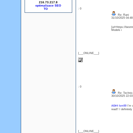
216.73.217.8
optimalizace SEO
: 0
Re: Rani
31/10/2025 04:4
[url=https://best
Models i
{___ONLINE___}
: 0
Re: Technica
30/10/2025 22:0
สมัคร lsm99
I’m v
read!! I definitel
{___ONLINE___}