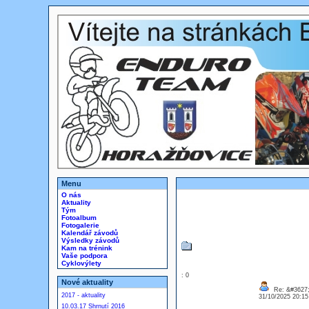
Menu
O nás
Aktuality
Tým
Fotoalbum
Fotogalerie
Kalendář závodů
Výsledky závodů
Kam na trénink
Vaše podpora
Cyklovýlety
: 0
Nové aktuality
Re: &#3627;
2017 - aktuality
31/10/2025 20:1
10.03.17 Shrnutí 2016