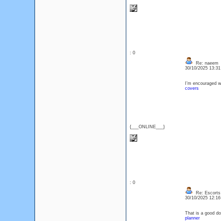
: 0
Re: naeem
30/10/2025 13:3
I’m encouraged wh
covers
{___ONLINE___}
: 0
Re: Escorts 
30/10/2025 12:1
That is a good do
planner