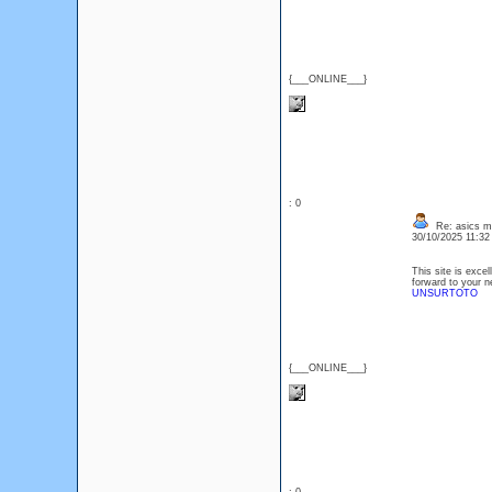
{___ONLINE___}
: 0
Re: asics m
30/10/2025 11:3
This site is exce
forward to your n
UNSURTOTO
{___ONLINE___}