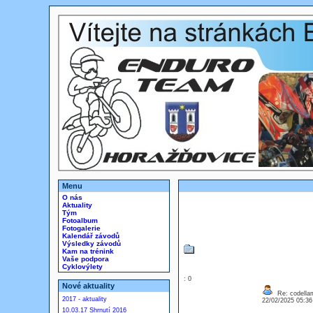
Menu
O nás
Aktuality
Tým
Fotoalbum
Fotogalerie
Kalendář závodů
Výsledky závodů
Kam na trénink
Vaše podpora
Cyklovýlety
: 0
Nové aktuality
Re: codella
2017 - aktuality
22/02/2025 05:3
10.03.17 Shrnutí 2016