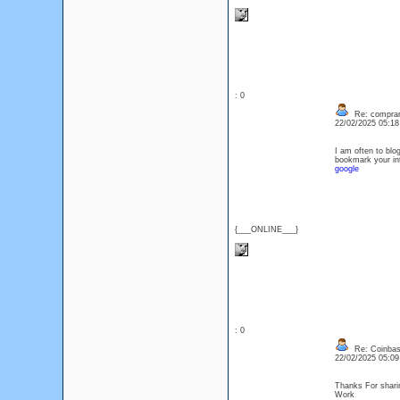
: 0
Re: comprar 
22/02/2025 05:1
I am often to blog
bookmark your int
google
{___ONLINE___}
: 0
Re: Coinbase
22/02/2025 05:0
Thanks For sharin
Work