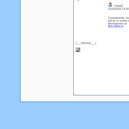
: 0
FARAZ
21/02/2025 13:5
Consequently, sta
will be to review 
development an
BOLASENJA
{___ONLINE___}