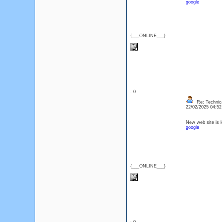
google
{___ONLINE___}
: 0
Re: Technica
22/02/2025 04:5
New web site is l
google
{___ONLINE___}