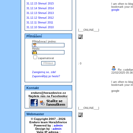
31.12.15 Shrnutí 2015
I am often to blog
bookmark your int
31.12.14 Shrnutí 2014
google
31.12.13 Shrnutí 2013
31.12.12 Shrnutí 2012
31.12.11 Shrnutí 2011
31.12.10 Shrnutí 2010
{___ONLINE___}
Přihlášení
Přihlašovací jméno:
Heslo:
zapamatovat
: 0
Re: codella
Zaregistruj se, zde!
22/02/2025 05:3
Zapomněl(a) jsi heslo?
I am often to blog
bookmark your int
Kontakt
google
enduro@horazdovice.cz
Najdete nás na Facebooku:
{___ONLINE___}
Webmaster
© Copyright 2007 - 2026
Enduro team Horažďovice
Powered by :
admin
Design by :
admin
Vaše IP adresa :