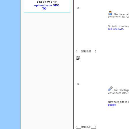
216.73.217.17
optimalizace SEO
: 0
Re: faraz a
22/02/2025 05:3
So luck to come a
BOLASENJA
{___ONLINE___}
: 0
Re: xdelhigir
22/02/2025 05:2
New web site is l
google
{___ONLINE___}